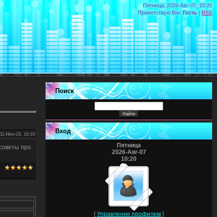
Пятница, 2026-Авг-07, 10:20
Приветствую Вас
Гость
|
RSS
Поиск
Вход
11-Июн-23, 16:10
Пятница
советы про
2026-Авг-07
10:20
[
Управление профилем
]