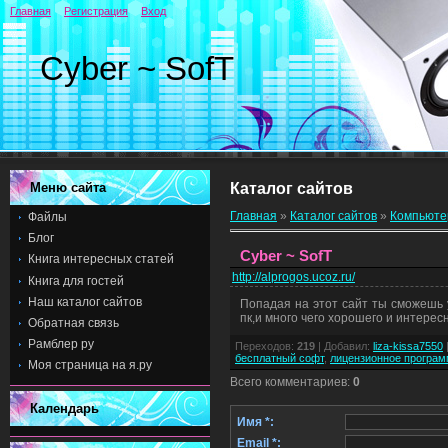
Главная
Регистрация
Вход
Cyber ~ SofT
Меню сайта
Каталог сайтов
Главная
»
Каталог сайтов
»
Компьют
Файлы
Блог
Cyber ~ SofT
Книга интересных статей
http://alprogos.ucoz.ru/
Книга для гостей
Наш каталог сайтов
Попадая на этот сайт ты сможешь 
пк,и много чего хорошего и интере
Обратная связь
Рамблер ру
Переходов
:
219
|
Добавил
:
liza-kissa7550
бесплатный софт
,
лицензионное програм
Моя страница на я.ру
Всего комментариев
:
0
Календарь
Имя *:
Email *: