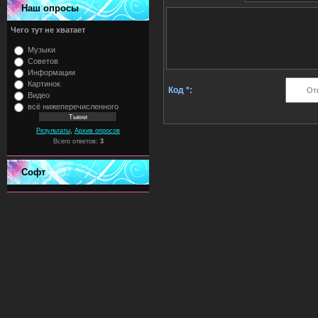
Наш опросы
Чего тут не хватает
Музыки
Советов
Информации
Картинок
Код *:
Видео
всё нижеперечисленного
,
Результаты
Архив опросов
Всего ответов:
3
Софт