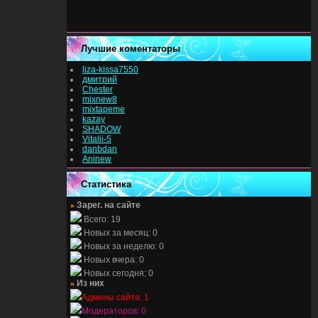
Лучшие коментаторы
liza-kissa7550
дмитрий
Chester
mixnew8
mixtapeme
kazay
SHADOW
Vitalii-5
danbdan
Aninew
Статистика
»
Зарег. на сайте
Всего: 19
Новых за месяц: 0
Новых за неделю: 0
Новых вчера: 0
Новых сегодня: 0
»
Из них
Админы сайта: 1
Модераторов: 0