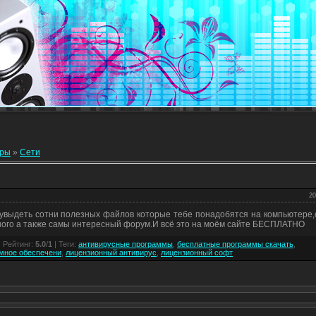
еры
»
Сети
20
увыдеть сотни полезных файлов которые тебе понадобятся на компьютере,
сного а также самы интересный форум.И всё это на моём сайте БЕСПЛАТНО
|
Рейтинг
:
5.0
/
1
|
Теги
:
антивирусные программы
,
бесплатные программы скачать
,
мное обеспечени
,
лицензионный антивирус
,
лицензионный софт