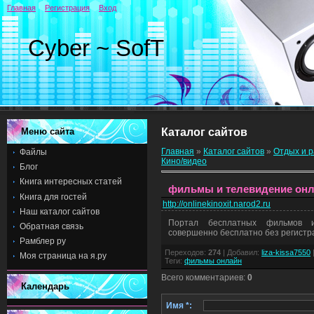
Главная
Регистрация
Вход
Cyber ~ SofT
Меню сайта
Каталог сайтов
Главная
»
Каталог сайтов
»
Отдых и 
Файлы
Кино/видео
Блог
Книга интересных статей
фильмы и телевидение он
Книга для гостей
http://onlinekinoxit.narod2.ru
Наш каталог сайтов
Портал бесплатных фильмов 
Обратная связь
совершенно бесплатно без регистр
Рамблер ру
Переходов
:
274
|
Добавил
:
liza-kissa7550
Моя страница на я.ру
Теги
:
фильмы онлайн
Всего комментариев
:
0
Календарь
Имя *: