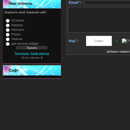
Email *:
Наш опросы
Оцените мой первый сайт
Отлично
Хорошо
Неплохо
Плохо
Ужасно
Код *:
для начало пойдёт
,
Результаты
Архив опросов
Всего ответов:
6
Софт