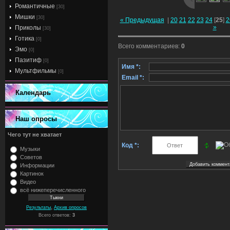
Романтичные
[30]
Мишки
[30]
« Предыдущая
|
20
21
22
23
24
[
25
]
2
»
Приколы
[30]
Готика
[0]
Всего комментариев
:
0
Эмо
[0]
Пазитиф
[0]
Имя *:
Мультфильмы
[0]
Email *:
Календарь
Наш опросы
Чего тут не хватает
Код *:
Музыки
Советов
Информации
Картинок
Видео
всё нижеперечисленного
,
Результаты
Архив опросов
Всего ответов:
3