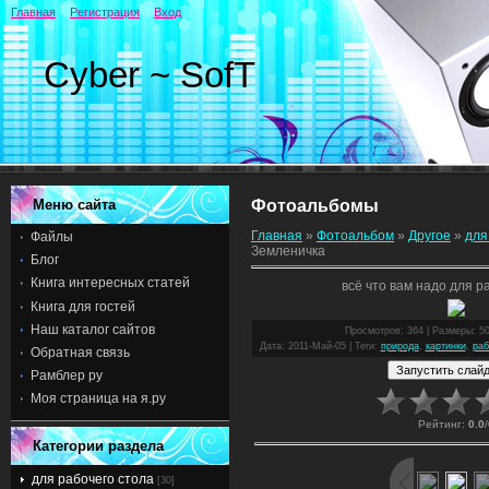
Главная
Регистрация
Вход
Cyber ~ SofT
Меню сайта
Фотоальбомы
Главная
»
Фотоальбом
»
Другое
»
для
Файлы
Земленичка
Блог
Книга интересных статей
всё что вам надо для р
Книга для гостей
Наш каталог сайтов
Просмотров
: 364 |
Размеры
: 5
Дата
: 2011-Май-05 |
Теги
:
природа
,
картинки
,
раб
Обратная связь
Рамблер ру
Моя страница на я.ру
Рейтинг
:
0.0
/
Категории раздела
для рабочего стола
[30]