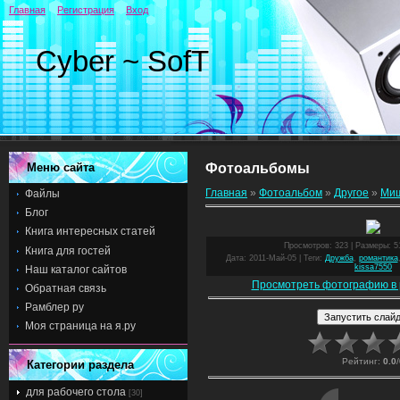
Главная
Регистрация
Вход
Cyber ~ SofT
Меню сайта
Фотоальбомы
Главная
»
Фотоальбом
»
Другое
»
Ми
Файлы
Блог
Книга интересных статей
Просмотров
: 323 |
Размеры
: 
Книга для гостей
Дата
: 2011-Май-05 |
Теги
:
Дружба
,
романтика
kissa7550
Наш каталог сайтов
Просмотреть фотографию в 
Обратная связь
Рамблер ру
Моя страница на я.ру
Рейтинг
:
0.0
/
Категории раздела
для рабочего стола
[30]