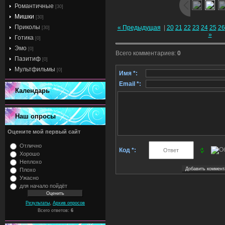
Романтичные
[30]
Мишки
[30]
Приколы
« Предыдущая
|
20
21
22
23
24
25
26
[30]
»
Готика
[0]
Эмо
[0]
Всего комментариев
:
0
Пазитиф
[0]
Мультфильмы
[0]
Имя *:
Email *:
Календарь
Наш опросы
Оцените мой первый сайт
Отлично
Код *:
Хорошо
Неплохо
Плохо
Ужасно
для начало пойдёт
,
Результаты
Архив опросов
Всего ответов:
6