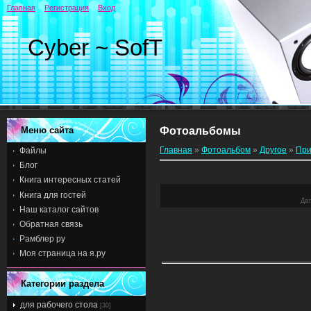
Главная
Регистрация
Вход
Cyber ~ SofT
Меню сайта
Фотоальбомы
Главная
»
Фотоальбом
»
Другое
»
При
Файлы
Блог
Книга интересных статей
Книга для гостей
Дат
Наш каталог сайтов
Обратная связь
Рамблер ру
Моя страница на я.ру
Категории раздела
для рабочего стола
[30]