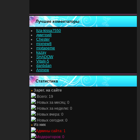
Лучшие коментаторы
liza-kissa7550
дмитрий
Chester
mixnew8
mixtapeme
kazay
SHADOW
Vitalii-5
danbdan
Aninew
Статистика
»
Зарег. на сайте
Всего: 19
Новых за месяц: 0
Новых за неделю: 0
Новых вчера: 0
Новых сегодня: 0
»
Из них
Админы сайта: 1
Модераторов: 0