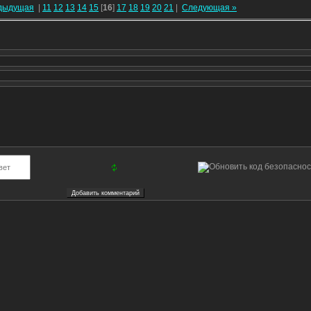
дыдущая
|
11
12
13
14
15
[
16
]
17
18
19
20
21
|
Следующая »