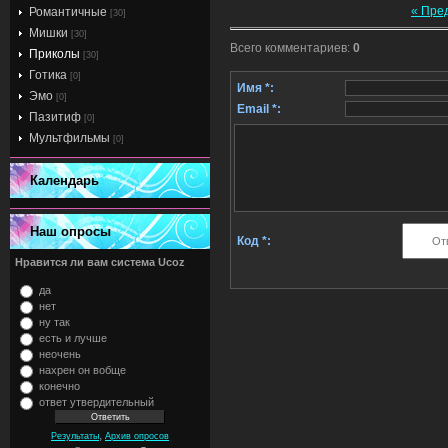
« Пре
Романтичные
[30]
Мишки
[30]
Всего комментариев
:
0
Приколы
[30]
Готика
[0]
Имя *:
Эмо
[0]
Email *:
Пазитиф
[0]
Мультфильмы
[0]
Календарь
Наш опросы
Код *:
Нравится ли вам система Ucoz
да
нет
ну так
есть и лучше
неочень
нахрен он вобще
конечно
ответ утвердительный
,
Результаты
Архив опросов