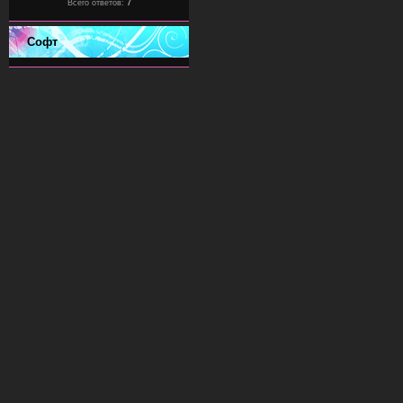
Всего ответов:
7
Софт