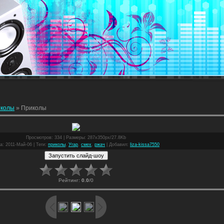
колы
» Приколы
Просмотров
: 334 |
Размеры
: 287x350px/27.8Kb
а
: 2011-Май-06 |
Теги
:
приколы
,
Угар
,
смех
,
ржач
|
Добавил
:
liza-kissa7550
Рейтинг
:
0.0
/
0