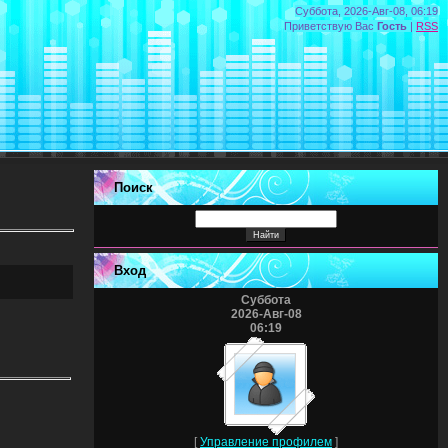
Суббота, 2026-Авг-08, 06:19
Приветствую Вас
Гость
|
RSS
Поиск
Вход
Суббота
2026-Авг-08
06:19
[
Управление профилем
]