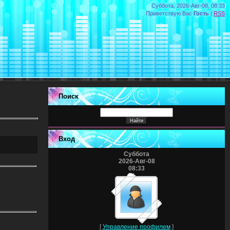
Суббота, 2026-Авг-08, 08:33
Приветствую Вас
Гость
|
RSS
Поиск
Вход
Суббота
2026-Авг-08
08:33
[
Управление профилем
]