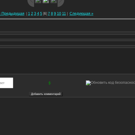
« Предыдущая
|
1
2
3
4
5
[
6
]
7
8
9
10
11
|
Следующая »