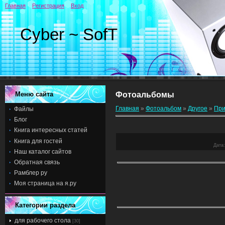
Главная
Регистрация
Вход
Cyber ~ SofT
Меню сайта
Фотоальбомы
Главная
»
Фотоальбом
»
Другое
»
При
Файлы
Блог
Книга интересных статей
Книга для гостей
Дата
Наш каталог сайтов
Обратная связь
Рамблер ру
Моя страница на я.ру
Категории раздела
для рабочего стола
[30]