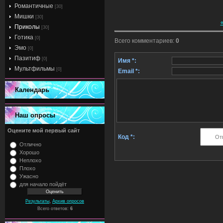
Романтичные
[30]
Мишки
[30]
Приколы
[30]
Готика
[0]
Всего комментариев
:
0
Эмо
[0]
Пазитиф
[0]
Имя *:
Мультфильмы
[0]
Email *:
Календарь
Наш опросы
Оцените мой первый сайт
Код *:
Отлично
Хорошо
Неплохо
Плохо
Ужасно
для начало пойдёт
,
Результаты
Архив опросов
Всего ответов:
6