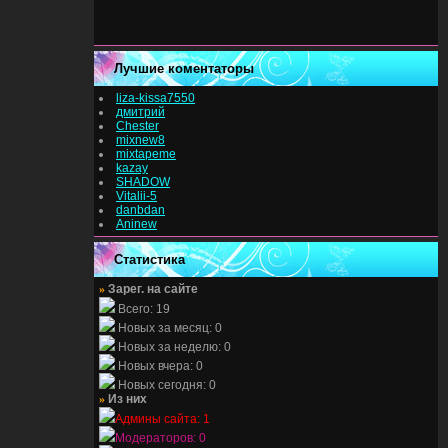
Лучшие коментаторы
liza-kissa7550
дмитрий
Chester
mixnew8
mixtapeme
kazay
SHADOW
Vitalii-5
danbdan
Aninew
Статистика
»
Зарег. на сайте
Всего: 19
Новых за месяц: 0
Новых за неделю: 0
Новых вчера: 0
Новых сегодня: 0
»
Из них
Админы сайта: 1
Модераторов: 0