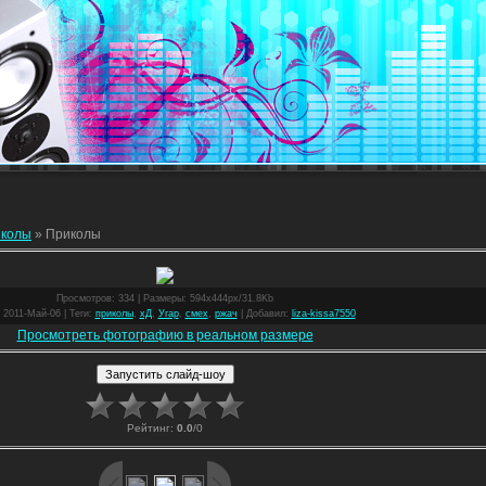
колы
» Приколы
Просмотров
: 334 |
Размеры
: 594x444px/31.8Kb
: 2011-Май-06 |
Теги
:
приколы
,
хД
,
Угар
,
смех
,
ржач
|
Добавил
:
liza-kissa7550
Просмотреть фотографию в реальном размере
Рейтинг
:
0.0
/
0