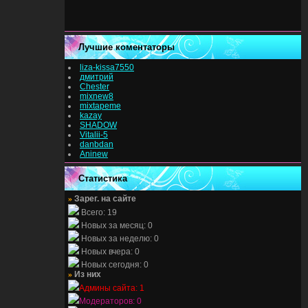
Лучшие коментаторы
liza-kissa7550
дмитрий
Chester
mixnew8
mixtapeme
kazay
SHADOW
Vitalii-5
danbdan
Aninew
Статистика
»
Зарег. на сайте
Всего: 19
Новых за месяц: 0
Новых за неделю: 0
Новых вчера: 0
Новых сегодня: 0
»
Из них
Админы сайта: 1
Модераторов: 0