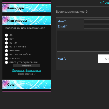
« Пре
Календарь
Всего комментариев
:
0
Наш опросы
Имя *:
Email *:
Нравится ли вам система Ucoz
да
нет
ну так
есть и лучше
неочень
нахрен он вобще
конечно
Код *:
ответ утвердительный
,
Результаты
Архив опросов
Всего ответов:
7
Софт