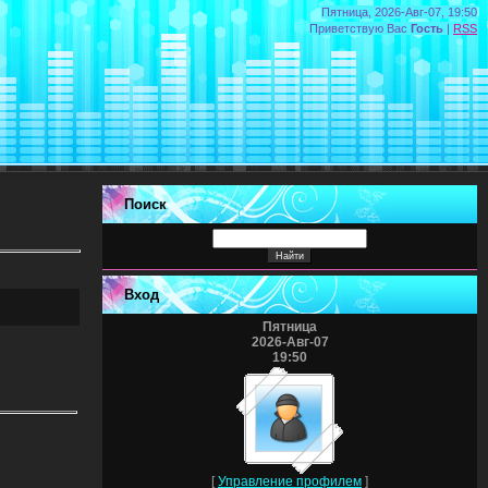
Пятница, 2026-Авг-07, 19:50
Приветствую Вас
Гость
|
RSS
Поиск
Вход
Пятница
2026-Авг-07
19:50
[
Управление профилем
]