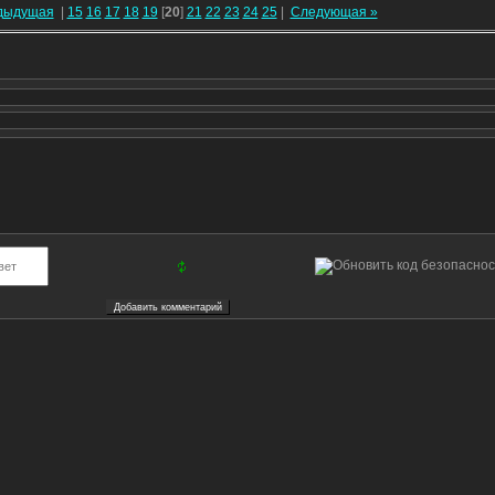
дыдущая
|
15
16
17
18
19
[
20
]
21
22
23
24
25
|
Следующая »