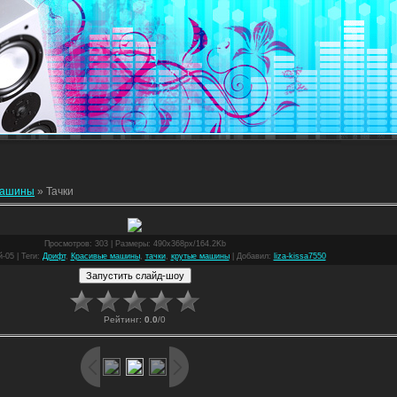
ашины
» Тачки
Просмотров
: 303 |
Размеры
: 490x368px/164.2Kb
й-05 |
Теги
:
Дрифт
,
Красивые машины
,
тачки
,
крутые машины
|
Добавил
:
liza-kissa7550
Рейтинг
:
0.0
/
0