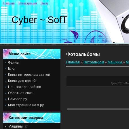
Главная
Регистрация
Вход
Cyber ~ SofT
Меню сайта
Фотоальбомы
Главная
»
Фотоальбом
»
Машины
»
М
Файлы
Блог
Книга интересных статей
Книга для гостей
Дата
: 2011-Ма
Наш каталог сайтов
Обратная связь
Рамблер ру
Моя страница на я.ру
Категории раздела
Машины
[30]