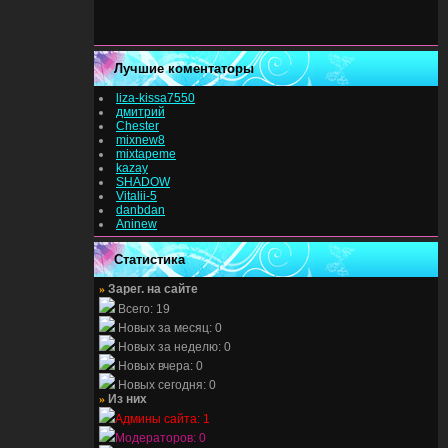
Лучшие коментаторы
liza-kissa7550
дмитрий
Chester
mixnew8
mixtapeme
kazay
SHADOW
Vitalii-5
danbdan
Aninew
Статистика
»
Зарег. на сайте
Всего: 19
Новых за месяц: 0
Новых за неделю: 0
Новых вчера: 0
Новых сегодня: 0
»
Из них
Админы сайта: 1
Модераторов: 0