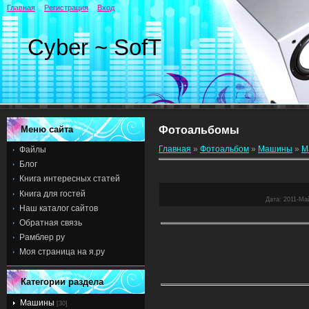
Главная
Регистрация
Вход
Cyber ~ SofT
Меню сайта
Фотоальбомы
Главная
»
Фотоальбом
»
Машины
»
М
Файлы
Блог
Книга интересных статей
Книга для гостей
Дата
: 2011-Ма
Наш каталог сайтов
Обратная связь
Рамблер ру
Моя страница на я.ру
Категории раздела
Машины
[30]