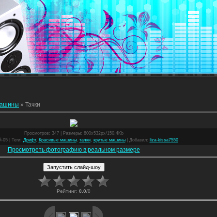
ашины
» Тачки
Просмотров
: 347 |
Размеры
: 800x532px/150.4Kb
й-05 |
Теги
:
Дрифт
,
Красивые машины
,
тачки
,
крутые машины
|
Добавил
:
liza-kissa7550
Просмотреть фотографию в реальном размере
Рейтинг
:
0.0
/
0