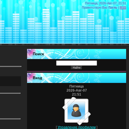
Пятница, 2026-Авг-07, 21:51
Приветствую Вас
Гость
|
RSS
Поиск
Вход
Пятница
2026-Авг-07
21:51
[
Управление профилем
]