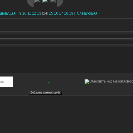
едыдущая
|
9
10
11
12
13
[
14
]
15
16
17
18
19
|
Следующая »