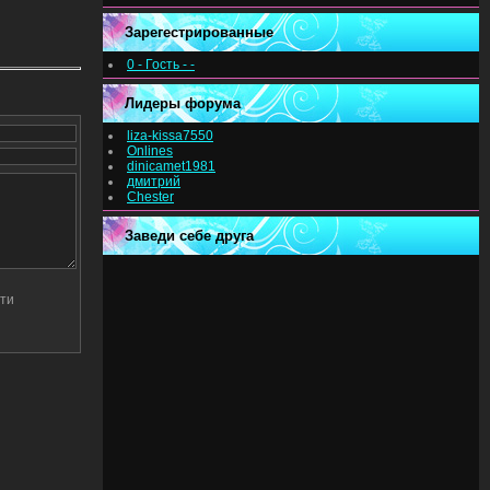
Зарегестрированные
0 - Гость - -
Лидеры форума
liza-kissa7550
Onlines
dinicamet1981
дмитрий
Chester
Заведи себе друга