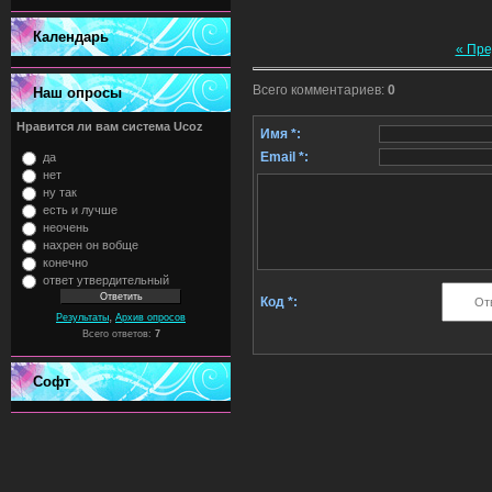
Календарь
« Пр
Всего комментариев
:
0
Наш опросы
Нравится ли вам система Ucoz
Имя *:
Email *:
да
нет
ну так
есть и лучше
неочень
нахрен он вобще
конечно
ответ утвердительный
Код *:
,
Результаты
Архив опросов
Всего ответов:
7
Софт