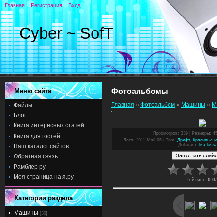
Главная
Регистрация
Вход
Cyber ~ SofT
Меню сайта
Фотоальбомы
Главная
»
Фотоальбом
»
Машины
»
М
Файлы
Блог
Книга интересных статей
Просмотров
: 339 |
Размеры
: 4
Книга для гостей
Дата
: 2011-Май-05 |
Теги
:
Дрифт
,
Красивые 
Добавил
:
liza-kiss
Наш каталог сайтов
Обратная связь
Рамблер ру
Моя страница на я.ру
Рейтинг
:
0.0
/
Категории раздела
Машины
[30]