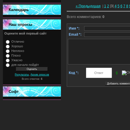
« Предыдущая
|
1
2
[
3
]
4
5
6
7
8
Календарь
Всего комментариев
:
0
Наш опросы
Имя *:
Оцените мой первый сайт
Email *:
Отлично
Хорошо
Неплохо
Плохо
Ужасно
для начало пойдёт
Код *:
,
Результаты
Архив опросов
Всего ответов:
6
Софт