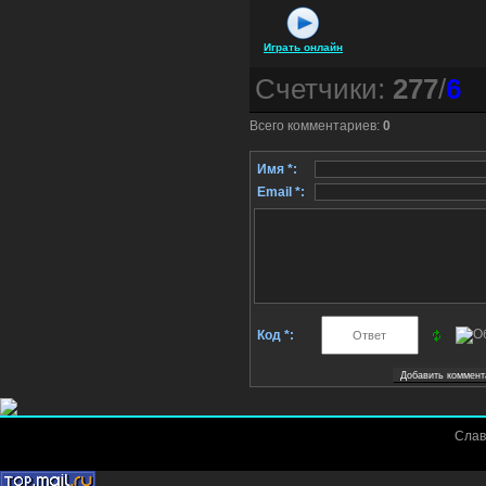
Играть онлайн
Счетчики
:
277
/
6
Всего комментариев
:
0
Имя *:
Email *:
Код *:
Слав