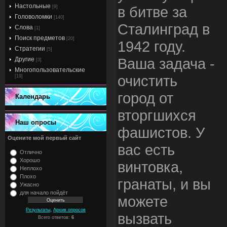
Настольные
в битве за
[9]
Головоломки
[140]
Сталинград в
Слова
[1]
Поиск предметов
[20]
1942 году.
Стратегии
[5]
Ваша задача -
Другие
[3]
Многопользовательские
очистить
[19]
город от
Календарь
вторгшихся
Наш опросы
фашистов. У
Оцените мой первый сайт
вас есть
Отлично
Хорошо
винтовка,
Неплохо
Плохо
гранаты, и вы
Ужасно
для начало пойдёт
можете
,
Результаты
Архив опросов
вызвать
Всего ответов:
6