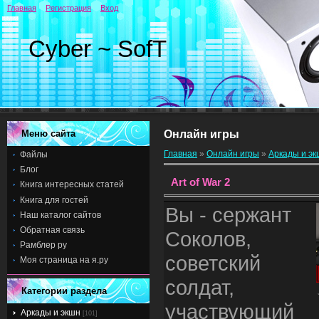
Главная
Регистрация
Вход
Cyber ~ SofT
Меню сайта
Онлайн игры
Главная
»
Онлайн игры
»
Аркады и э
Файлы
Блог
Art of War 2
Книга интересных статей
Книга для гостей
Вы - сержант
Наш каталог сайтов
Обратная связь
Соколов,
Рамблер ру
советский
Моя страница на я.ру
солдат,
Категории раздела
участвующий
Аркады и экшн
[101]