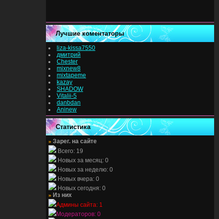
Лучшие коментаторы
liza-kissa7550
дмитрий
Chester
mixnew8
mixtapeme
kazay
SHADOW
Vitalii-5
danbdan
Aninew
Статистика
»
Зарег. на сайте
Всего: 19
Новых за месяц: 0
Новых за неделю: 0
Новых вчера: 0
Новых сегодня: 0
»
Из них
Админы сайта: 1
Модераторов: 0