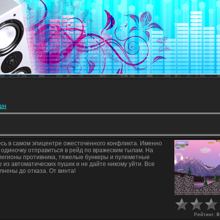
кшн
есь в самом эпицентре ожесточенного конфликта. Именно
 одиночку отправиться в рейд по вражеским тылам. На
легионы противника, тяжелые бункеры и пулеметные
 из автоматических пушек и не дайте никому уйти. Все
лнены до отказа. От винта!
Рейтинг
:
0