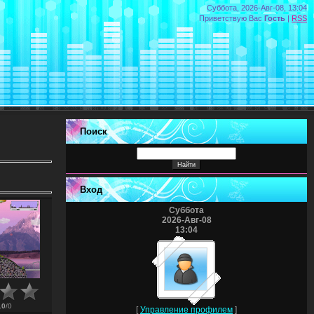
Суббота, 2026-Авг-08, 13:04
Приветствую Вас
Гость
|
RSS
Поиск
Вход
Суббота
2026-Авг-08
13:04
.0
/
0
[
Управление профилем
]