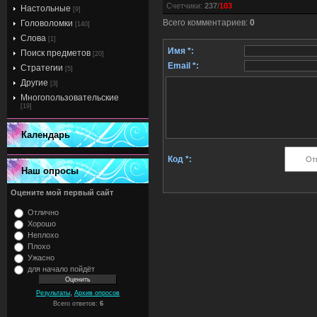
Счетчики
:
237
/
103
Настольные
[9]
Всего комментариев
:
0
Головоломки
[140]
Слова
[1]
Имя *:
Поиск предметов
[20]
Email *:
Стратегии
[5]
Другие
[3]
Многопользовательские
[19]
Календарь
Код *:
Наш опросы
Оцените мой первый сайт
Отлично
Хорошо
Неплохо
Плохо
Ужасно
для начало пойдёт
,
Результаты
Архив опросов
Всего ответов:
6