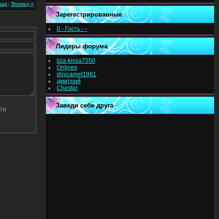
зад
|
Вперед »
Зарегестрированные
0 - Гость - -
Лидеры форума
liza-kissa7550
Onlines
dinicamet1981
дмитрий
Chester
Заведи себе друга