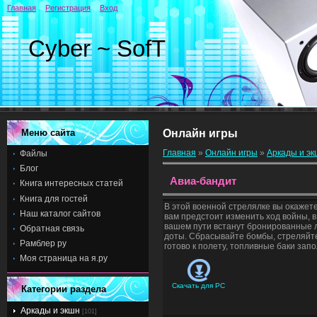
Главная
Регистрация
Вход
Cyber ~ SofT
Меню сайта
Онлайн игры
Главная
»
Онлайн игры
»
Аркады и э
Файлы
Блог
Авиа-бандит
Книга интересных статей
Книга для гостей
В этой военной стрелялке вы окажет
Наш каталог сайтов
вам предстоит изменить ход войны, в
вашем пути встанут бронированные 
Обратная связь
доты. Сбрасывайте бомбы, стреляйте
Рамблер ру
готово к полету, топливные баки запо
Моя страница на я.ру
Скачать для
PC
Категории раздела
Аркады и экшн
[101]