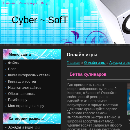
Главная
Регистрация
Вход
Cyber ~ SofT
Меню сайта
Онлайн игры
Главная
»
Онлайн игры
»
Аркады и э
Файлы
Блог
Битва кулинаров
Книга интересных статей
Книга для гостей
Где применить талант
Наш каталог сайтов
непревзойденного кулинара?
Конечно, в бизнесе! Откройте
Обратная связь
собственный ресторан и
Рамблер ру
сделайте из него самое
популярное в городе местечко.
Моя страница на я.ру
Для этого организуйте сервис
высокого класса: заказы
выполняются быстро и точно, а
Категории раздела
широкий ассортимент блюд
удовлетворяет запросам любого
Аркады и экшн
[101]
посетителя. В таком ресторане