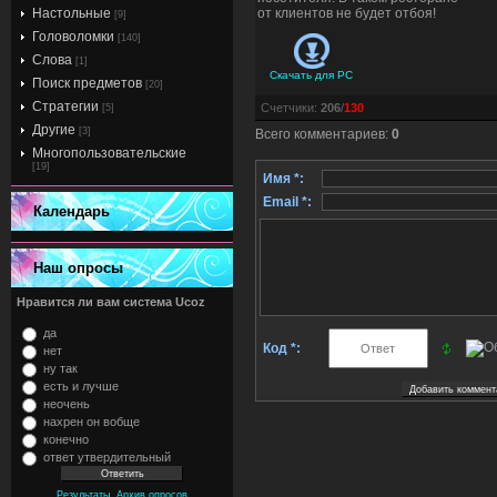
Настольные
от клиентов не будет отбоя!
[9]
Головоломки
[140]
Слова
[1]
Скачать для
PC
Поиск предметов
[20]
Стратегии
Счетчики
:
206
/
130
[5]
Другие
[3]
Всего комментариев
:
0
Многопользовательские
[19]
Имя *:
Email *:
Календарь
Наш опросы
Нравится ли вам система Ucoz
да
Код *:
нет
ну так
есть и лучше
неочень
нахрен он вобще
конечно
ответ утвердительный
,
Результаты
Архив опросов