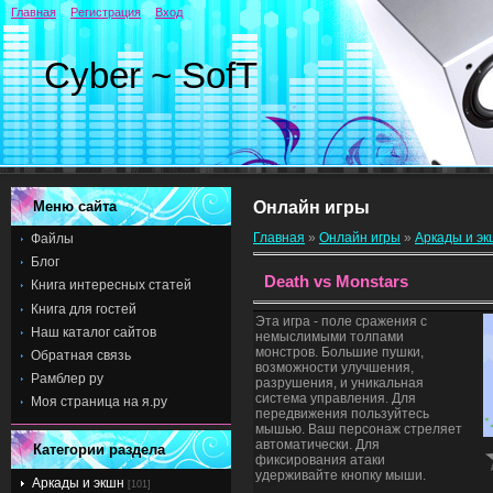
Главная
Регистрация
Вход
Cyber ~ SofT
Меню сайта
Онлайн игры
Главная
»
Онлайн игры
»
Аркады и э
Файлы
Блог
Death vs Monstars
Книга интересных статей
Книга для гостей
Эта игра - поле сражения с
Наш каталог сайтов
немыслимыми толпами
монстров. Большие пушки,
Обратная связь
возможности улучшения,
Рамблер ру
разрушения, и уникальная
система управления. Для
Моя страница на я.ру
передвижения пользуйтесь
мышью. Ваш персонаж стреляет
автоматически. Для
Категории раздела
фиксирования атаки
удерживайте кнопку мыши.
Аркады и экшн
[101]