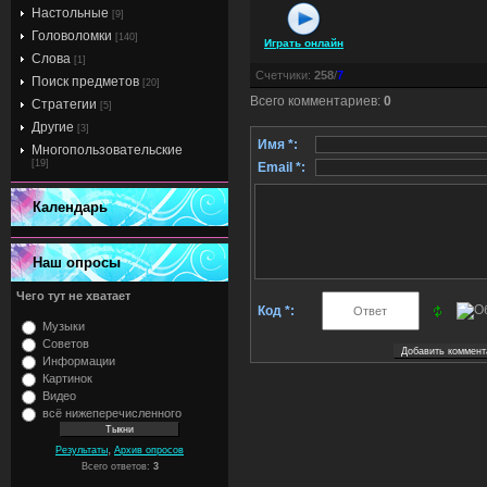
Настольные
[9]
Головоломки
[140]
Играть онлайн
Слова
[1]
Счетчики
:
258
/
7
Поиск предметов
[20]
Всего комментариев
:
0
Стратегии
[5]
Другие
[3]
Имя *:
Многопользовательские
[19]
Email *:
Календарь
Наш опросы
Чего тут не хватает
Код *:
Музыки
Советов
Информации
Картинок
Видео
всё нижеперечисленного
,
Результаты
Архив опросов
Всего ответов:
3