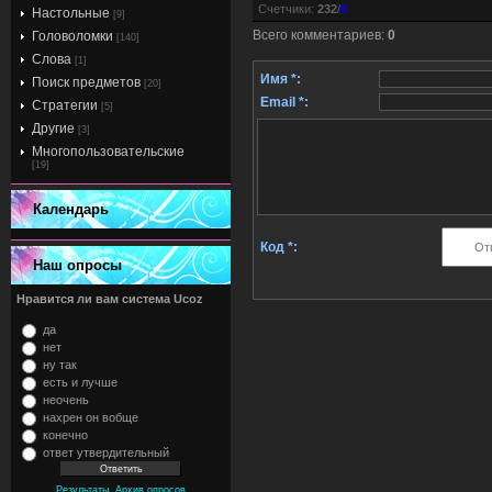
Счетчики
:
232
/
6
Настольные
[9]
Всего комментариев
:
0
Головоломки
[140]
Слова
[1]
Имя *:
Поиск предметов
[20]
Email *:
Стратегии
[5]
Другие
[3]
Многопользовательские
[19]
Календарь
Код *:
Наш опросы
Нравится ли вам система Ucoz
да
нет
ну так
есть и лучше
неочень
нахрен он вобще
конечно
ответ утвердительный
,
Результаты
Архив опросов