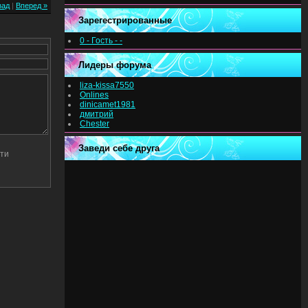
зад
|
Вперед »
Зарегестрированные
0 - Гость - -
Лидеры форума
liza-kissa7550
Onlines
dinicamet1981
дмитрий
Chester
Заведи себе друга