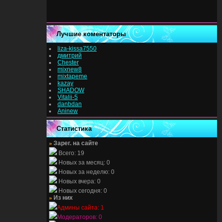
Лучшие коментаторы
liza-kissa7550
дмитрий
Chester
mixnew8
mixtapeme
kazay
SHADOW
Vitalii-5
danbdan
Aninew
Статистика
»
Зарег. на сайте
Всего: 19
Новых за месяц: 0
Новых за неделю: 0
Новых вчера: 0
Новых сегодня: 0
»
Из них
Админы сайта: 1
Модераторов: 0