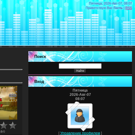
Пятница, 2026-Авг-07, 08:07
Приветствую Вас
Гость
|
RSS
Поиск
Вход
Пятница
2026-Авг-07
08:07
.0
/
0
[
Управление профилем
]