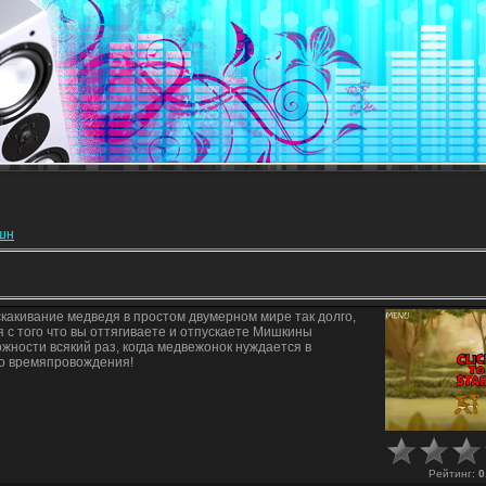
кшн
скакивание медведя в простом двумерном мире так долго,
я с того что вы оттягиваете и отпускаете Мишкины
жности всякий раз, когда медвежонок нуждается в
о времяпровождения!
Рейтинг
:
0