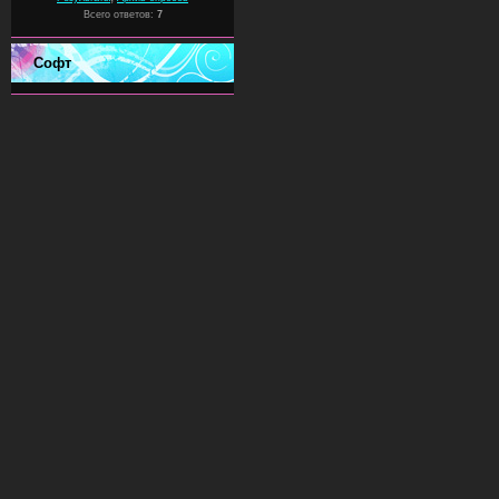
Всего ответов:
7
Софт