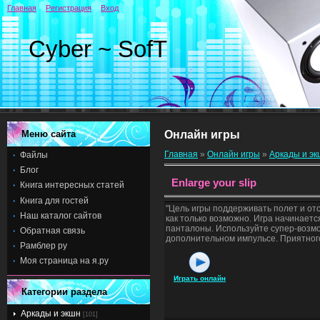
Главная
Регистрация
Вход
Cyber ~ SofT
Меню сайта
Онлайн игры
Главная
»
Онлайн игры
»
Аркады и э
Файлы
Блог
Enlarge your slip
Книга интересных статей
Книга для гостей
"Цель игры поддерживать полет и от
Наш каталог сайтов
как только возможно. Игра начинаетс
панталоны. Используйте супер-возмо
Обратная связь
дополнительном импульсе. Приятног
Рамблер ру
Моя страница на я.ру
Играть онлайн
Категории раздела
Аркады и экшн
[101]