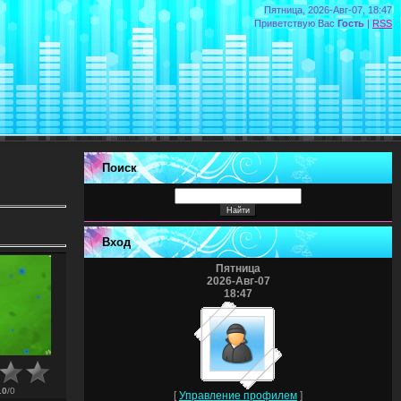
Пятница, 2026-Авг-07, 18:47
Приветствую Вас
Гость
|
RSS
Поиск
Вход
Пятница
2026-Авг-07
18:47
.0
/
0
[
Управление профилем
]