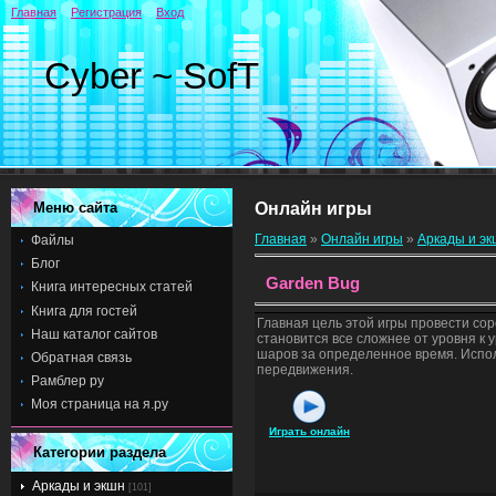
Главная
Регистрация
Вход
Cyber ~ SofT
Меню сайта
Онлайн игры
Главная
»
Онлайн игры
»
Аркады и э
Файлы
Блог
Garden Bug
Книга интересных статей
Книга для гостей
Главная цель этой игры провести сор
Наш каталог сайтов
становится все сложнее от уровня к
шаров за определенное время. Испо
Обратная связь
передвижения.
Рамблер ру
Моя страница на я.ру
Играть онлайн
Категории раздела
Аркады и экшн
[101]