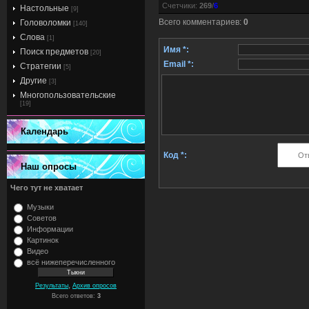
Счетчики
:
269
/
6
Настольные
[9]
Всего комментариев
:
0
Головоломки
[140]
Слова
[1]
Имя *:
Поиск предметов
[20]
Email *:
Стратегии
[5]
Другие
[3]
Многопользовательские
[19]
Календарь
Код *:
Наш опросы
Чего тут не хватает
Музыки
Советов
Информации
Картинок
Видео
всё нижеперечисленного
,
Результаты
Архив опросов
Всего ответов:
3