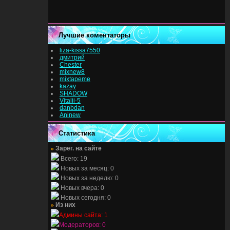
Лучшие коментаторы
liza-kissa7550
дмитрий
Chester
mixnew8
mixtapeme
kazay
SHADOW
Vitalii-5
danbdan
Aninew
Статистика
»
Зарег. на сайте
Всего: 19
Новых за месяц: 0
Новых за неделю: 0
Новых вчера: 0
Новых сегодня: 0
»
Из них
Админы сайта: 1
Модераторов: 0