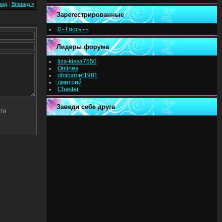
зад
|
Вперед »
Зарегестрированные
0 - Гость - -
Лидеры форума
liza-kissa7550
Onlines
dinicamet1981
дмитрий
Chester
Заведи себе друга