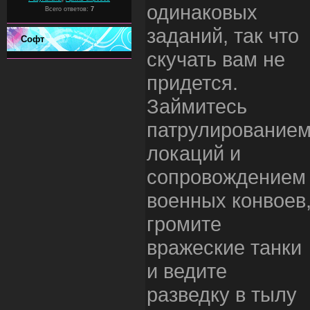
одинаковых
Всего ответов:
7
заданий, так что
Софт
скучать вам не
придется.
Займитесь
патрулирование
локаций и
сопровождением
военных конвоев
громите
вражеские танки
и ведите
разведку в тылу