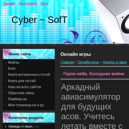
Главная
Регистрация
Вход
Cyber ~ SofT
Меню сайта
Онлайн игры
Главная
»
Онлайн игры
»
Аркады и экшн
Файлы
Блог
Герои неба. Холодная война
Книга интересных статей
Книга для гостей
Аркадный
Наш каталог сайтов
Обратная связь
авиасимулятор
Рамблер ру
для будущих
Моя страница на я.ру
асов. Учитесь
Категории раздела
летать вместе с
Аркады и экшн
[101]