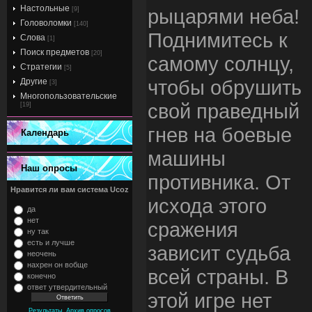
Настольные
рыцарями неба!
[9]
Головоломки
[140]
Поднимитесь к
Слова
[1]
Поиск предметов
[20]
самому солнцу,
Стратегии
[5]
чтобы обрушить
Другие
[3]
Многопользовательские
свой праведный
[19]
гнев на боевые
Календарь
машины
Наш опросы
противника. От
Нравится ли вам система Ucoz
исхода этого
да
нет
сражения
ну так
есть и лучше
зависит судьба
неочень
нахрен он вобще
всей страны. В
конечно
ответ утвердительный
этой игре нет
,
Результаты
Архив опросов