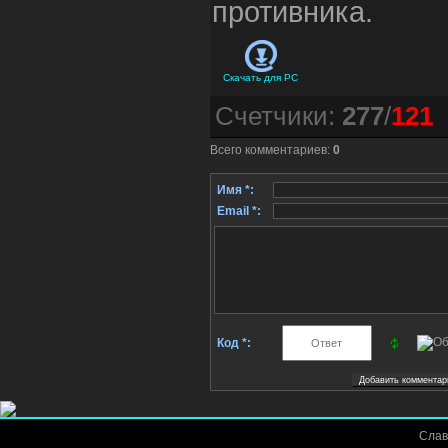
противника.
Скачать для
PC
Счетчики
:
277
/
121
Всего комментариев
:
0
Имя *:
Email *:
Код *:
Слав