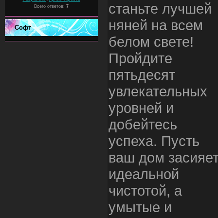
станьте лучшей
Всего ответов:
7
няней на всем
Софт
белом свете!
Пройдите
пятьдесят
увлекательных
уровней и
добейтесь
успеха. Пусть
ваш дом засияе
идеальной
чистотой, а
умытые и