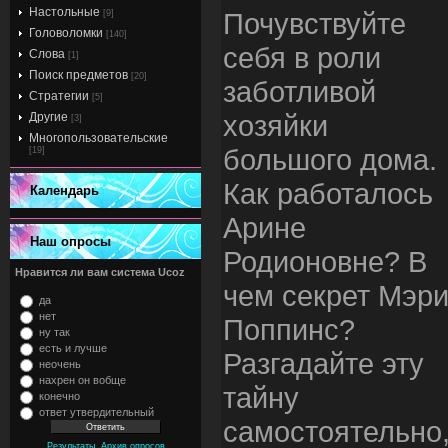
Настольные
Почувствуйте
[9]
Головоломки
[140]
себя в роли
Слова
[1]
Поиск предметов
[20]
заботливой
Стратегии
[5]
хозяйки
Другие
[3]
Многопользовательские
большого дома.
[19]
Как работалось
Календарь
Арине
Наш опросы
Родионовне? В
Нравится ли вам система Ucoz
чем секрет Мэр
да
нет
Поппинс?
ну так
есть и лучше
Разгадайте эту
неочень
нахрен он вобще
тайну
конечно
ответ утвердительный
самостоятельно
,
Результаты
Архив опросов