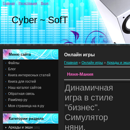
Главная
Регистрация
Вход
Cyber ~ SofT
Меню сайта
Онлайн игры
Главная
»
Онлайн игры
»
Аркады и экш
Файлы
Блог
Няня-Мания
Книга интересных статей
Книга для гостей
Динамичная
Наш каталог сайтов
Обратная связь
игра в стиле
Рамблер ру
"бизнес".
Моя страница на я.ру
Симулятор
Категории раздела
няни.
Аркады и экшн
[101]