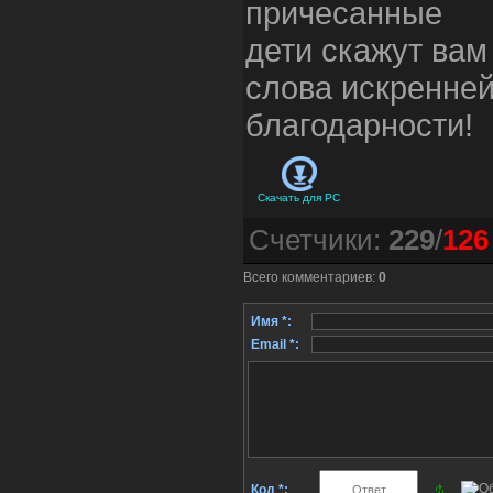
причесанные
дети скажут вам
слова искренне
благодарности!
Скачать для
PC
Счетчики
:
229
/
126
Всего комментариев
:
0
Имя *:
Email *:
Код *: