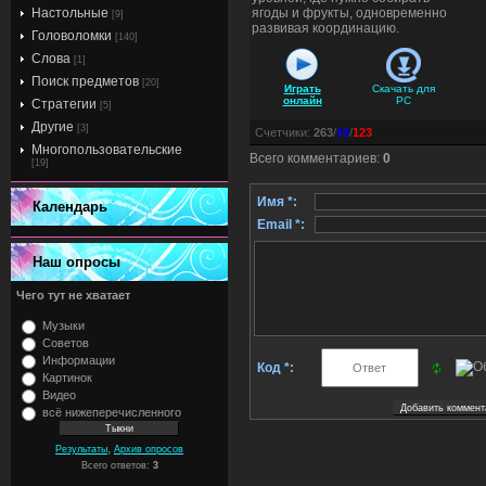
Настольные
ягоды и фрукты, одновременно
[9]
развивая координацию.
Головоломки
[140]
Слова
[1]
Поиск предметов
[20]
Играть
Скачать для
онлайн
PC
Стратегии
[5]
Другие
[3]
Счетчики
:
263
/
10
/
123
Многопользовательские
Всего комментариев
:
0
[19]
Имя *:
Календарь
Email *:
Наш опросы
Чего тут не хватает
Музыки
Советов
Информации
Код *:
Картинок
Видео
всё нижеперечисленного
,
Результаты
Архив опросов
Всего ответов:
3