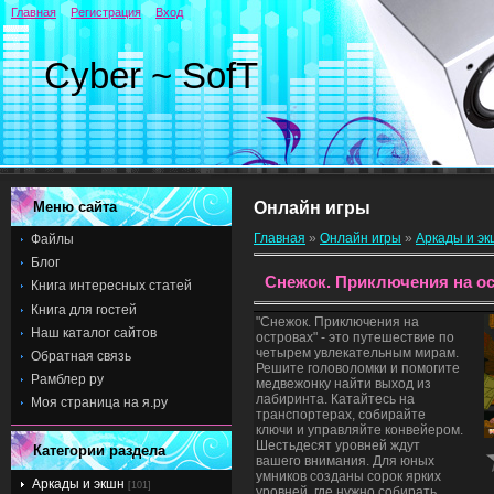
Главная
Регистрация
Вход
Cyber ~ SofT
Меню сайта
Онлайн игры
Главная
»
Онлайн игры
»
Аркады и э
Файлы
Блог
Снежок. Приключения на о
Книга интересных статей
Книга для гостей
"Снежок. Приключения на
Наш каталог сайтов
островах" - это путешествие по
четырем увлекательным мирам.
Обратная связь
Решите головоломки и помогите
Рамблер ру
медвежонку найти выход из
лабиринта. Катайтесь на
Моя страница на я.ру
транспортерах, собирайте
ключи и управляйте конвейером.
Шестьдесят уровней ждут
Категории раздела
вашего внимания. Для юных
умников созданы сорок ярких
Аркады и экшн
[101]
уровней, где нужно собирать