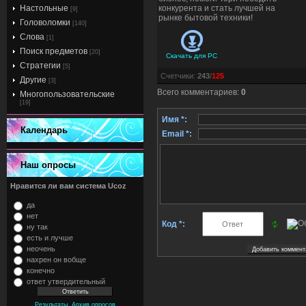
Настольные
конкурента и стать лучшей на
[9]
рынке бытовой техники!
Головоломки
[140]
Слова
[1]
Поиск предметов
[20]
Скачать для
PC
Стратегии
[5]
Счетчики
:
243
/
125
Другие
[3]
Всего комментариев
:
0
Многопользовательские
[19]
Имя *:
Календарь
Email *:
Наш опросы
Нравится ли вам система Ucoz
да
нет
Код *:
ну так
есть и лучше
неочень
нахрен он вобще
конечно
ответ утвердительный
,
Результаты
Архив опросов