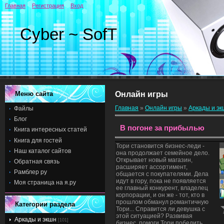
Главная
Регистрация
Вход
Cyber ~ SofT
Меню сайта
Онлайн игры
Главная
»
Онлайн игры
»
Аркады и э
Файлы
Блог
В погоне за прибылью
Книга интересных статей
Книга для гостей
Тори становится бизнес-леди -
Наш каталог сайтов
она продолжает семейное дело.
Открывает новый магазин,
Обратная связь
расширяет ассортимент,
Рамблер ру
общается с покупателями. Дела
идут в гору, пока не появляется
Моя страница на я.ру
ее главный конкурент, владелец
корпорации, и он же - тот, кто в
прошлом обманул романтичную
Категории раздела
Тори... Справится ли девушка с
этой ситуацией? Развивая
Аркады и экшн
[101]
бизнес, помоги Тори победить