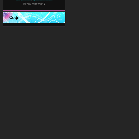
Всего ответов:
7
Софт