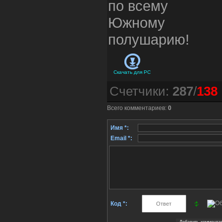
по всему
Южному
полушарию!
Скачать для
PC
Счетчики
:
287
/
138
Всего комментариев
:
0
Имя *:
Email *:
Код *: