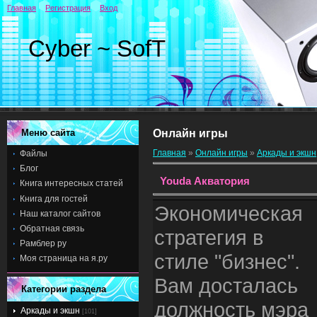
Главная
Регистрация
Вход
Cyber ~ SofT
Меню сайта
Онлайн игры
Главная
»
Онлайн игры
»
Аркады и экшн
Файлы
Блог
Youda Акватория
Книга интересных статей
Книга для гостей
Экономическая
Наш каталог сайтов
Обратная связь
стратегия в
Рамблер ру
стиле "бизнес".
Моя страница на я.ру
Вам досталась
Категории раздела
должность мэра
Аркады и экшн
[101]