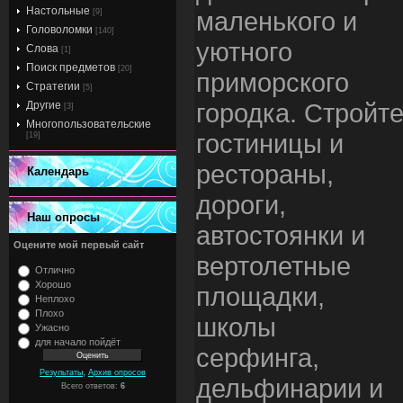
Настольные
маленького и
[9]
Головоломки
[140]
уютного
Слова
[1]
Поиск предметов
[20]
приморского
Стратегии
[5]
городка. Стройт
Другие
[3]
Многопользовательские
гостиницы и
[19]
рестораны,
Календарь
дороги,
Наш опросы
автостоянки и
Оцените мой первый сайт
вертолетные
Отлично
Хорошо
площадки,
Неплохо
Плохо
школы
Ужасно
для начало пойдёт
серфинга,
,
Результаты
Архив опросов
дельфинарии и
Всего ответов:
6