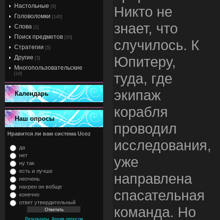
Настольные
Никто не
[9]
Головоломки
[140]
знает, что
Слова
[1]
Поиск предметов
[20]
случилось. К
Стратегии
[5]
Юпитеру,
Другие
[3]
Многопользовательские
туда, где
[19]
экипаж
Календарь
корабля
Наш опросы
проводил
Нравится ли вам система Ucoz
исследования,
да
нет
уже
ну так
есть и лучше
направлена
неочень
нахрен он вобще
спасательная
конечно
ответ утвердительный
команда. Но
,
Результаты
Архив опросов