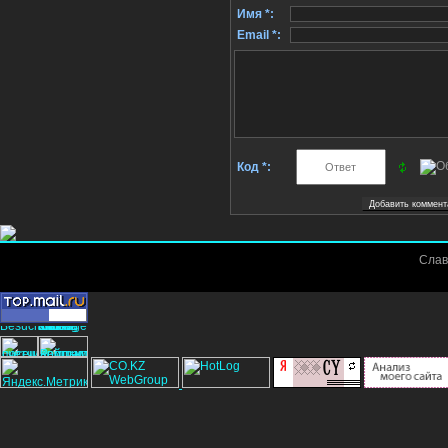
Имя *:
Email *:
Код *:
Слав