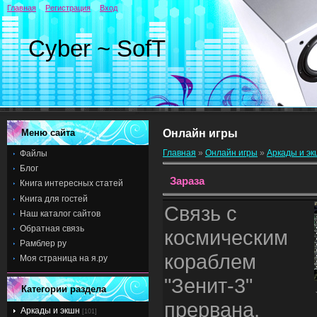
Главная
Регистрация
Вход
Cyber ~ SofT
Меню сайта
Онлайн игры
Главная
»
Онлайн игры
»
Аркады и э
Файлы
Блог
Зараза
Книга интересных статей
Книга для гостей
Связь с
Наш каталог сайтов
Обратная связь
космическим
Рамблер ру
кораблем
Моя страница на я.ру
"Зенит-3"
Категории раздела
прервана.
Аркады и экшн
[101]