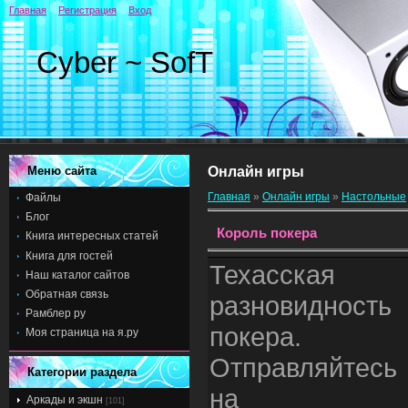
Главная
Регистрация
Вход
Cyber ~ SofT
Меню сайта
Онлайн игры
Главная
»
Онлайн игры
»
Настольные
Файлы
Блог
Король покера
Книга интересных статей
Книга для гостей
Техасская
Наш каталог сайтов
Обратная связь
разновидность
Рамблер ру
покера.
Моя страница на я.ру
Отправляйтесь
Категории раздела
на
Аркады и экшн
[101]