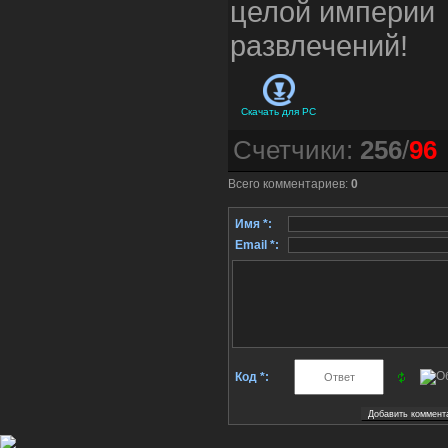
целой империи
развлечений!
Скачать для
PC
Счетчики
:
256
/
96
Всего комментариев
:
0
Имя *:
Email *:
Код *: