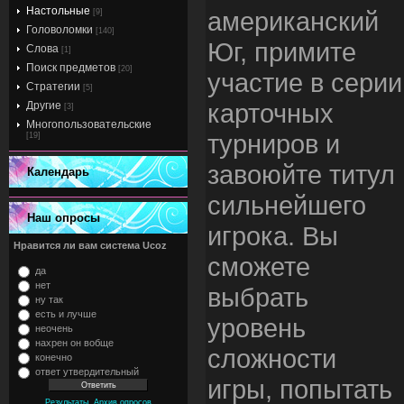
Настольные
американский
[9]
Головоломки
[140]
Юг, примите
Слова
[1]
Поиск предметов
[20]
участие в серии
Стратегии
[5]
карточных
Другие
[3]
Многопользовательские
турниров и
[19]
завоюйте титул
Календарь
сильнейшего
Наш опросы
игрока. Вы
Нравится ли вам система Ucoz
сможете
да
нет
выбрать
ну так
есть и лучше
уровень
неочень
нахрен он вобще
сложности
конечно
ответ утвердительный
игры, попытать
,
Результаты
Архив опросов