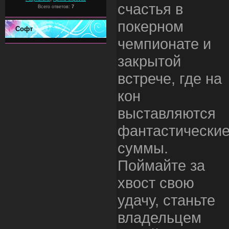
счастья в
Всего ответов:
7
покерном
Софт
чемпионате и
закрытой
встрече, где на
кон
выставляются
фантастически
суммы.
Поймайте за
хвост свою
удачу, станьте
владельцем