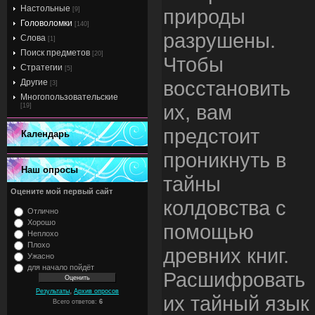
Настольные
природы
[9]
Головоломки
[140]
разрушены.
Слова
[1]
Поиск предметов
[20]
Чтобы
Стратегии
[5]
восстановить
Другие
[3]
Многопользовательские
их, вам
[19]
предстоит
Календарь
проникнуть в
Наш опросы
тайны
Оцените мой первый сайт
колдовства с
Отлично
Хорошо
помощью
Неплохо
Плохо
древних книг.
Ужасно
для начало пойдёт
Расшифровать
,
Результаты
Архив опросов
их тайный язык
Всего ответов:
6