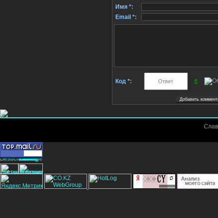
Имя *:
Email *:
Код *:
Слав