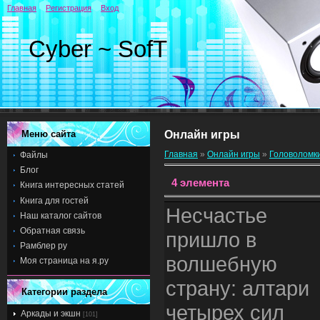
Главная
Регистрация
Вход
Cyber ~ SofT
Меню сайта
Онлайн игры
Главная
»
Онлайн игры
»
Головоломк
Файлы
Блог
4 элемента
Книга интересных статей
Книга для гостей
Несчастье
Наш каталог сайтов
Обратная связь
пришло в
Рамблер ру
волшебную
Моя страница на я.ру
страну: алтари
Категории раздела
четырех сил
Аркады и экшн
[101]