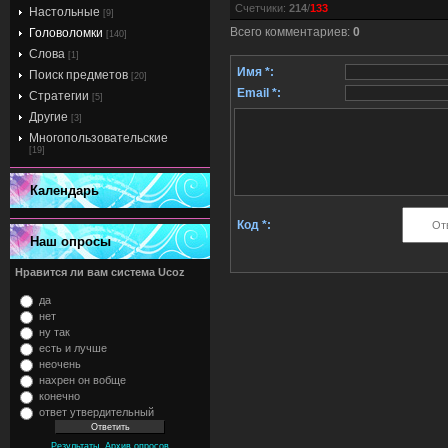
Счетчики
:
214
/
133
Настольные
[9]
Всего комментариев
:
0
Головоломки
[140]
Слова
[1]
Имя *:
Поиск предметов
[20]
Email *:
Стратегии
[5]
Другие
[3]
Многопользовательские
[19]
Календарь
Код *:
Наш опросы
Нравится ли вам система Ucoz
да
нет
ну так
есть и лучше
неочень
нахрен он вобще
конечно
ответ утвердительный
,
Результаты
Архив опросов