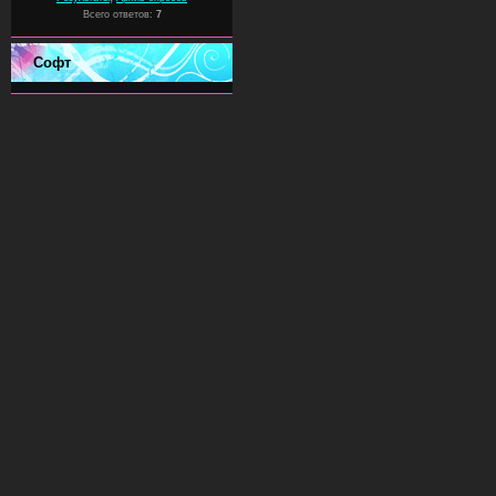
Всего ответов:
7
Софт