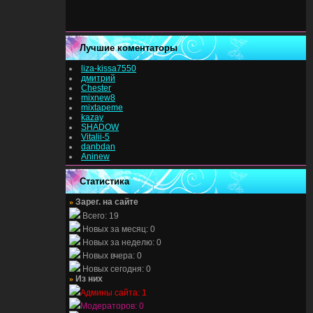
Лучшие коментаторы
liza-kissa7550
дмитрий
Chester
mixnew8
mixtapeme
kazay
SHADOW
Vitalii-5
danbdan
Aninew
Статистика
»
Зарег. на сайте
Всего: 19
Новых за месяц: 0
Новых за неделю: 0
Новых вчера: 0
Новых сегодня: 0
»
Из них
Админы сайта: 1
Модераторов: 0