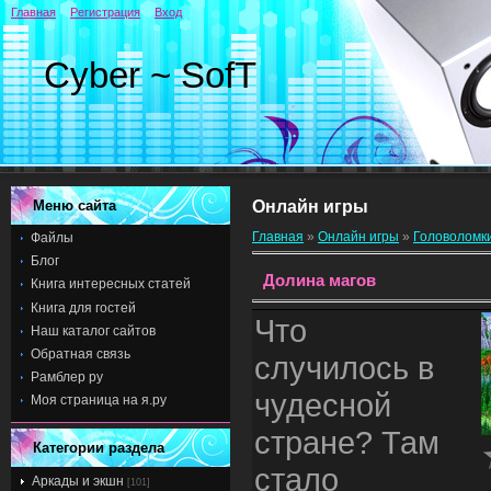
Главная
Регистрация
Вход
Cyber ~ SofT
Меню сайта
Онлайн игры
Главная
»
Онлайн игры
»
Головоломк
Файлы
Блог
Долина магов
Книга интересных статей
Книга для гостей
Что
Наш каталог сайтов
Обратная связь
случилось в
Рамблер ру
чудесной
Моя страница на я.ру
стране? Там
Категории раздела
стало
Аркады и экшн
[101]