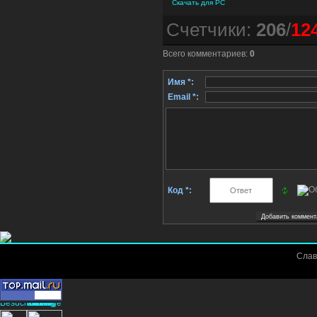
Скачать для
PC
Счетчики
:
206
/
12
Всего комментариев
:
0
Имя *:
Email *:
Код *:
Слав