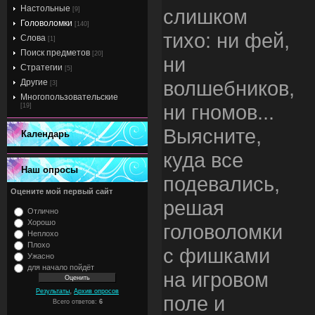
Настольные
слишком
[9]
Головоломки
[140]
тихо: ни фей,
Слова
[1]
Поиск предметов
[20]
ни
Стратегии
[5]
волшебников,
Другие
[3]
Многопользовательские
ни гномов...
[19]
Выясните,
Календарь
куда все
Наш опросы
подевались,
Оцените мой первый сайт
решая
Отлично
Хорошо
головоломки
Неплохо
Плохо
с фишками
Ужасно
для начало пойдёт
на игровом
,
Результаты
Архив опросов
поле и
Всего ответов:
6