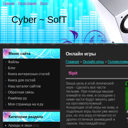
Главная
Регистрация
Вход
Cyber ~ SofT
Меню сайта
Онлайн игры
Главная
»
Онлайн игры
»
Головоломк
Файлы
Блог
flipit
Книга интересных статей
Книга для гостей
Ваша цель в этой логической
Наш каталог сайтов
игре - сделать все части
белыми. При помощи мышки
Обратная связь
кликайте по ним, и соседние с
Рамблер ру
ними части будут менять цвет
на противоположный.
Моя страница на я.ру
Концепция этой игры не нова, и
подобные игры были уже много
раз, но эта игра отличается от
Категории раздела
других отличной анимацией и
звуком. Наслаждайтесь!
Аркады и экшн
[101]