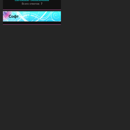
Всего ответов:
7
Софт