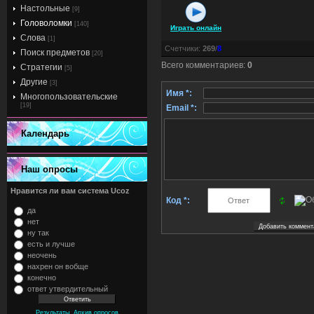
Настольные
[9]
Головоломки
[140]
Играть онлайн
Слова
[1]
Счетчики
:
269
/
8
Поиск предметов
[20]
Всего комментариев
:
0
Стратегии
[5]
Другие
[3]
Имя *:
Многопользовательские
[19]
Email *:
Календарь
Наш опросы
Нравится ли вам система Ucoz
Код *:
да
нет
ну так
есть и лучше
неочень
нахрен он вобще
конечно
ответ утвердительный
,
Результаты
Архив опросов