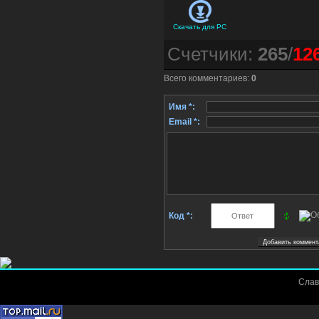
Скачать для
PC
Счетчики
:
265
/
12
Всего комментариев
:
0
Имя *:
Email *:
Код *:
Слав