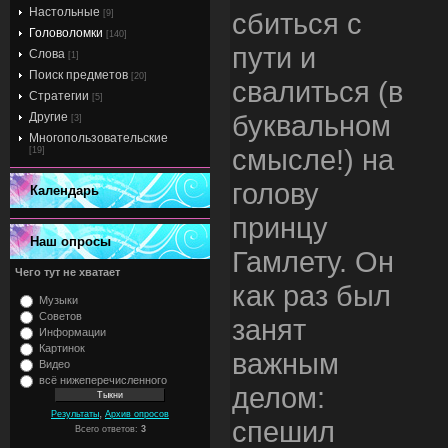
Настольные
сбиться с
[9]
Головоломки
[140]
пути и
Слова
[1]
Поиск предметов
[20]
свалиться (в
Стратегии
[5]
буквальном
Другие
[3]
Многопользовательские
смысле!) на
[19]
голову
Календарь
принцу
Наш опросы
Гамлету. Он
Чего тут не хватает
как раз был
Музыки
Советов
занят
Информации
Картинок
важным
Видео
всё нижеперечисленного
делом:
,
Результаты
Архив опросов
спешил
Всего ответов:
3