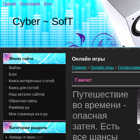
Главная
Регистрация
Вход
Cyber ~ SofT
Меню сайта
Онлайн игры
Главная
»
Онлайн игры
»
Головоломк
Файлы
Блог
Гамлет
Книга интересных статей
Книга для гостей
Путешествие
Наш каталог сайтов
Обратная связь
во времени -
Рамблер ру
опасная
Моя страница на я.ру
затея. Есть
Категории раздела
все шансы
Аркады и экшн
[101]