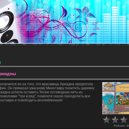
и
Ариадны
огорчился из-за того, что красавица Ариадна предпочла
 Афин. Он приказал ужасному Минотавру похитить царевну
риадна успела оставить Тесею путеводную нить из
оволомки "три в ряд", помогите герою преодолеть все
инотавра и освободить возлюбленную!
Рейтинг
:
0