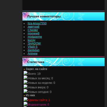
Лучшие коментаторы
liza-kissa7550
дмитрий
Chester
mixnew8
mixtapeme
kazay
SHADOW
Vitalii-5
danbdan
Aninew
Статистика
»
Зарег. на сайте
Всего: 19
Новых за месяц: 0
Новых за неделю: 0
Новых вчера: 0
Новых сегодня: 0
»
Из них
Админы сайта: 1
Модераторов: 0