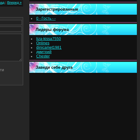
зад
|
Вперед »
Зарегестрированные
0 - Гость - -
Лидеры форума
liza-kissa7550
Onlines
dinicamet1981
дмитрий
Chester
Заведи себе друга