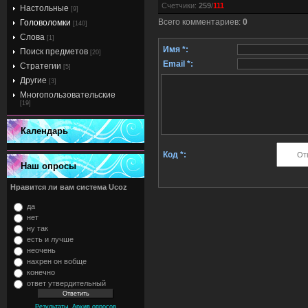
Счетчики
:
259
/
111
Настольные
[9]
Всего комментариев
:
0
Головоломки
[140]
Слова
[1]
Имя *:
Поиск предметов
[20]
Email *:
Стратегии
[5]
Другие
[3]
Многопользовательские
[19]
Календарь
Код *:
Наш опросы
Нравится ли вам система Ucoz
да
нет
ну так
есть и лучше
неочень
нахрен он вобще
конечно
ответ утвердительный
,
Результаты
Архив опросов