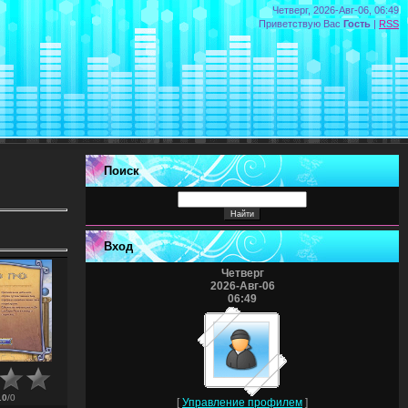
Четверг, 2026-Авг-06, 06:49
Приветствую Вас
Гость
|
RSS
Поиск
Вход
Четверг
2026-Авг-06
06:49
.0
/
0
[
Управление профилем
]