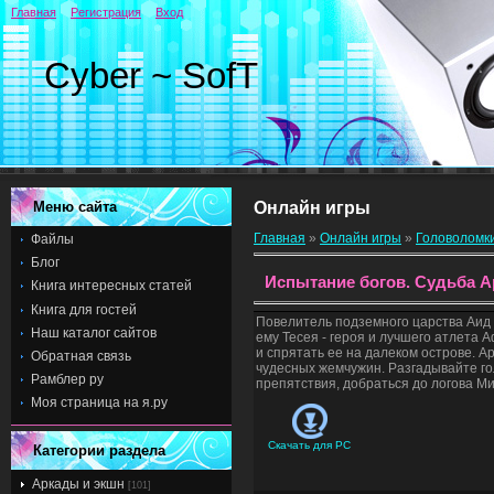
Главная
Регистрация
Вход
Cyber ~ SofT
Меню сайта
Онлайн игры
Главная
»
Онлайн игры
»
Головоломк
Файлы
Блог
Испытание богов. Судьба 
Книга интересных статей
Книга для гостей
Повелитель подземного царства Аид 
Наш каталог сайтов
ему Тесея - героя и лучшего атлета
и спрятать ее на далеком острове. А
Обратная связь
чудесных жемчужин. Разгадывайте гол
Рамблер ру
препятствия, добраться до логова М
Моя страница на я.ру
Скачать для
PC
Категории раздела
Аркады и экшн
[101]