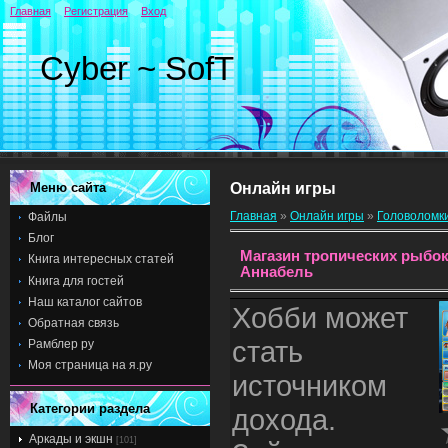
Главная
Регистрация
Вход
Cyber ~ SofT
Меню сайта
Онлайн игры
Главная
»
Онлайн игры
»
Головоломк
Файлы
Блог
Магазин тропических рыбо
Книга интересных статей
Аннабель
Книга для гостей
Наш каталог сайтов
Хобби может
Обратная связь
стать
Рамблер ру
Моя страница на я.ру
источником
Категории раздела
дохода.
Аркады и экшн
[101]