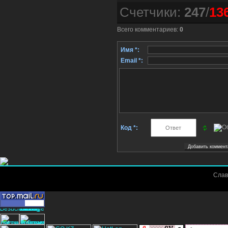
Счетчики
:
247
/
13
Всего комментариев
:
0
Имя *:
Email *:
Код *:
Слав