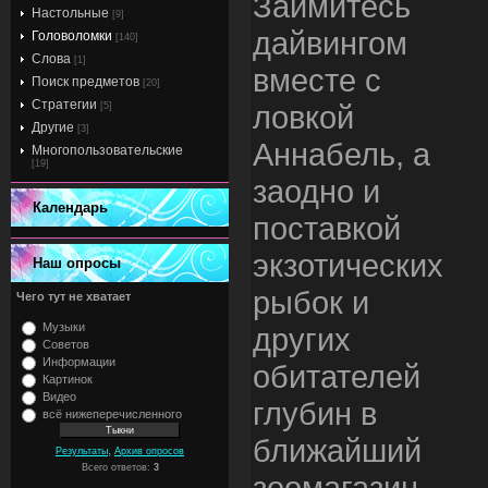
Займитесь
Настольные
[9]
дайвингом
Головоломки
[140]
Слова
[1]
вместе с
Поиск предметов
[20]
Стратегии
ловкой
[5]
Другие
[3]
Аннабель, а
Многопользовательские
[19]
заодно и
Календарь
поставкой
экзотических
Наш опросы
рыбок и
Чего тут не хватает
Музыки
других
Советов
Информации
обитателей
Картинок
Видео
глубин в
всё нижеперечисленного
ближайший
,
Результаты
Архив опросов
Всего ответов:
3
зоомагазин.