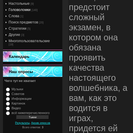
Настольные
предстоит
[9]
Головоломки
[140]
сложный
Слова
[1]
Поиск предметов
[20]
экзамен, в
Стратегии
[5]
котором она
Другие
[3]
Многопользовательские
обязана
[19]
проявить
Календарь
качества
Наш опросы
настоящего
Чего тут не хватает
волшебника, а
Музыки
Советов
вам, как это
Информации
Картинок
водится в
Видео
всё нижеперечисленного
играх,
,
Результаты
Архив опросов
придется ей
Всего ответов:
3