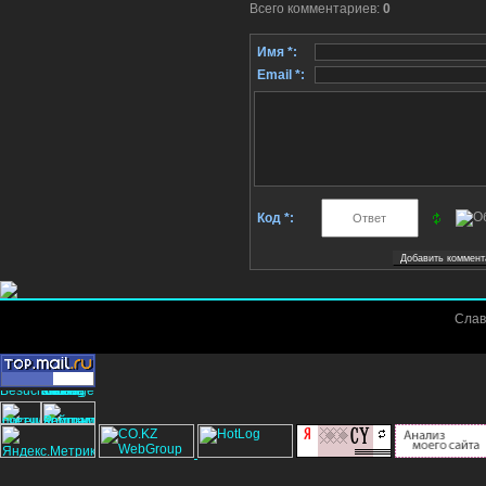
Всего комментариев
:
0
Имя *:
Email *:
Код *:
Слав