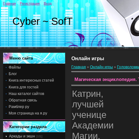
Главная
Регистрация
Вход
Cyber ~ SofT
Меню сайта
Онлайн игры
Главная
»
Онлайн игры
»
Головоломк
Файлы
Блог
Магическая энциклопедия. 
Книга интересных статей
Книга для гостей
Катрин,
Наш каталог сайтов
Обратная связь
лучшей
Рамблер ру
ученице
Моя страница на я.ру
Академии
Категории раздела
Магии,
Аркады и экшн
[101]