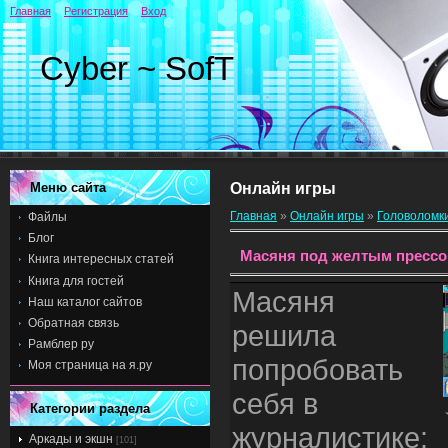
Главная
Регистрация
Вход
Cyber ~ SofT
Меню сайта
Онлайн игры
Главная
»
Онлайн игры
»
Головоломк
Файлы
Блог
Масяня под желтым пресс
Книга интересных статей
Книга для гостей
Масяня
Наш каталог сайтов
Обратная связь
решила
Рамблер ру
попробовать
Моя страница на я.ру
себя в
Категории раздела
журналистике:
Аркады и экшн
[101]