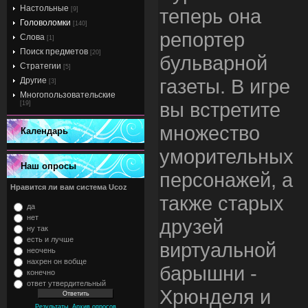
Настольные
теперь она
[9]
Головоломки
[140]
репортер
Слова
[1]
Поиск предметов
[20]
бульварной
Стратегии
[5]
газеты. В игре
Другие
[3]
Многопользовательские
вы встретите
[19]
множество
Календарь
уморительных
Наш опросы
персонажей, а
Нравится ли вам система Ucoz
также старых
да
нет
друзей
ну так
есть и лучше
виртуальной
неочень
нахрен он вобще
барышни -
конечно
ответ утвердительный
Хрюнделя и
,
Результаты
Архив опросов