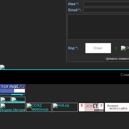
Имя *:
Email *:
Код *:
Слав