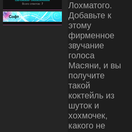
Лохматого.
Всего ответов:
7
Добавьте к
Софт
этому
фирменное
звучание
голоса
Масяни, и вы
получите
такой
коктейль из
шуток и
хохмочек,
какого не