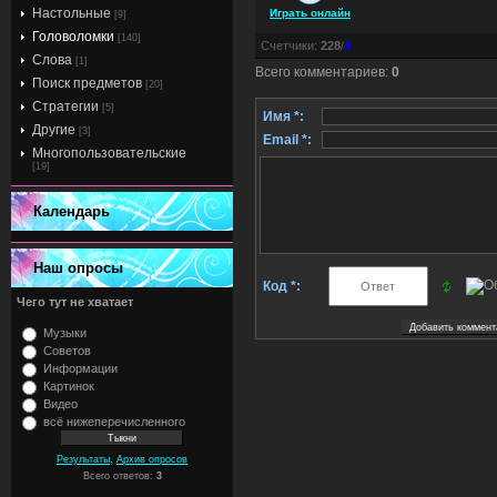
Настольные
Играть онлайн
[9]
Головоломки
[140]
Счетчики
:
228
/
4
Слова
[1]
Всего комментариев
:
0
Поиск предметов
[20]
Стратегии
[5]
Имя *:
Другие
[3]
Email *:
Многопользовательские
[19]
Календарь
Наш опросы
Код *:
Чего тут не хватает
Музыки
Советов
Информации
Картинок
Видео
всё нижеперечисленного
,
Результаты
Архив опросов
Всего ответов:
3