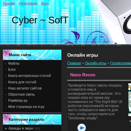
Главная
Регистрация
Вход
Cyber ~ SofT
Меню сайта
Онлайн игры
Главная
»
Онлайн игры
»
Головоломк
Файлы
Блог
Nano Recon
Книга интересных статей
Книга для гостей
Проведите Nano сквозь пещеры
Наш каталог сайтов
и помогите ему в
разведывательной миссии. Это
Обратная связь
первая игра из серии игр
Рамблер ру
основанных на "The Eight Bits" (8
роботов персонажей) которые
Моя страница на я.ру
часто собираются вместе для
того, чтобы сопротивляться
"Злобному эльфу".
Категории раздела
Аркады и экшн
[101]