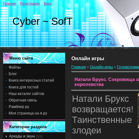
Главная
Регистрация
Вход
Cyber ~ SofT
Меню сайта
Онлайн игры
Главная
»
Онлайн игры
»
Головоломк
Файлы
Блог
Натали Брукс. Сокровища з
Книга интересных статей
королевства
Книга для гостей
Наш каталог сайтов
Натали Брукс
Обратная связь
возвращается!
Рамблер ру
Моя страница на я.ру
Таинственные
Категории раздела
злодеи
Аркады и экшн
[101]