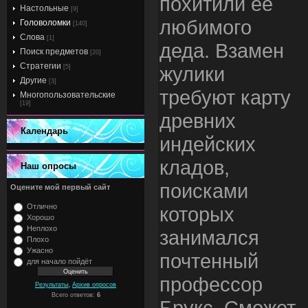
похитили ее
Настольные
[9]
любимого
Головоломки
[140]
Слова
[1]
деда. Взамен
Поиск предметов
[20]
Стратегии
жулики
[5]
Другие
[3]
требуют карту
Многопользовательские
[19]
древних
Календарь
индейских
кладов,
Наш опросы
поисками
Оцените мой первый сайт
Отлично
которых
Хорошо
Неплохо
занимался
Плохо
Ужасно
почтенный
для начало пойдёт
профессор
,
Результаты
Архив опросов
Всего ответов:
6
Брукс. Сможет