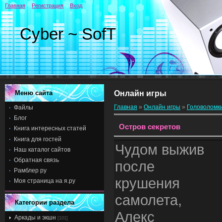
Главная
Регистрация
Вход
Cyber ~ SofT
Меню сайта
Онлайн игры
Главная
»
Онлайн игры
»
Головоломк
Файлы
Блог
Остров секретов
Книга интересных статей
Книга для гостей
Чудом выжив
Наш каталог сайтов
Обратная связь
после
Рамблер ру
крушения
Моя страница на я.ру
самолета,
Категории раздела
Алекс
Аркады и экшн
[101]