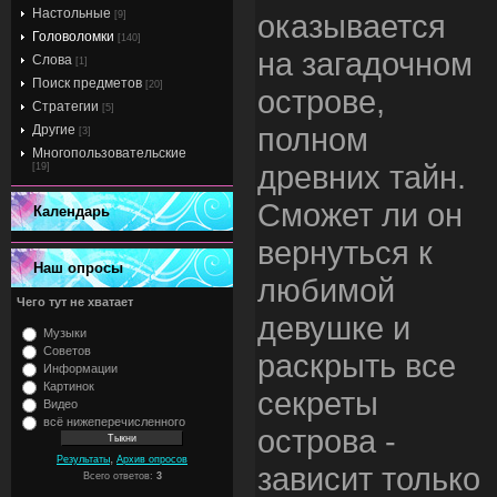
Настольные
оказывается
[9]
Головоломки
[140]
на загадочном
Слова
[1]
Поиск предметов
[20]
острове,
Стратегии
[5]
полном
Другие
[3]
Многопользовательские
древних тайн.
[19]
Сможет ли он
Календарь
вернуться к
Наш опросы
любимой
Чего тут не хватает
девушке и
Музыки
Советов
раскрыть все
Информации
Картинок
секреты
Видео
всё нижеперечисленного
острова -
,
Результаты
Архив опросов
зависит только
Всего ответов:
3