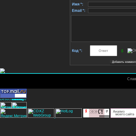
Имя *:
Email *:
Код *:
Слав