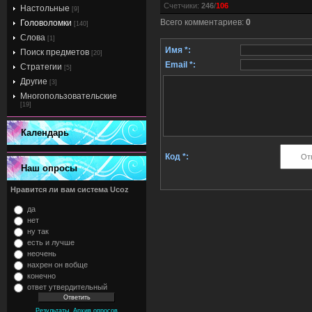
Счетчики
:
246
/
106
Настольные
[9]
Всего комментариев
:
0
Головоломки
[140]
Слова
[1]
Имя *:
Поиск предметов
[20]
Email *:
Стратегии
[5]
Другие
[3]
Многопользовательские
[19]
Календарь
Код *:
Наш опросы
Нравится ли вам система Ucoz
да
нет
ну так
есть и лучше
неочень
нахрен он вобще
конечно
ответ утвердительный
,
Результаты
Архив опросов