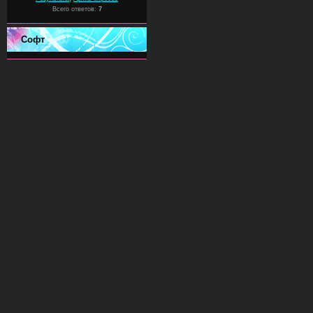
Всего ответов:
7
Софт