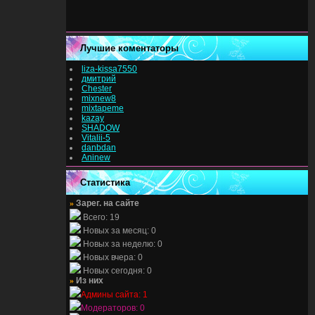
Лучшие коментаторы
liza-kissa7550
дмитрий
Chester
mixnew8
mixtapeme
kazay
SHADOW
Vitalii-5
danbdan
Aninew
Статистика
»
Зарег. на сайте
Всего: 19
Новых за месяц: 0
Новых за неделю: 0
Новых вчера: 0
Новых сегодня: 0
»
Из них
Админы сайта: 1
Модераторов: 0