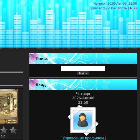
Четверг, 2026-Авг-06, 21:58
Приветствую Вас
Гость
|
RSS
Поиск
Вход
Четверг
2026-Авг-06
21:58
.0
/
0
[
Управление профилем
]