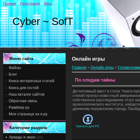
Главная
Регистрация
Вход
Cyber ~ SofT
Меню сайта
Онлайн игры
Главная
»
Онлайн игры
»
Головоломк
Файлы
Блог
По следам тайны
Книга интересных статей
Книга для гостей
Детективный квест в стиле "поиск пр
Наш каталог сайтов
стихий пропал известный американск
собственное расследование этого за
Обратная связь
археологического института, найдит
Рамблер ру
древнему перуанскому городу. Пройди
Моя страница на я.ру
Скачать для
PC
Категории раздела
Аркады и экшн
[101]