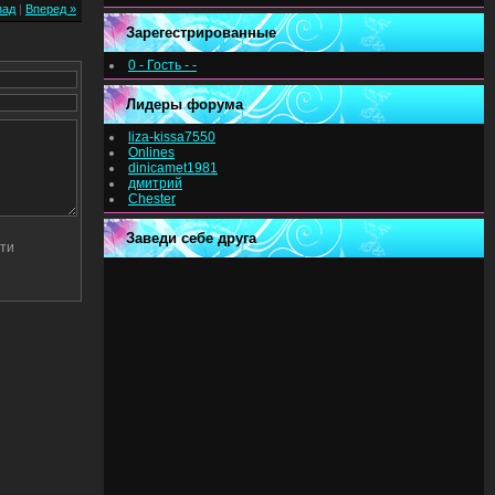
зад
|
Вперед »
Зарегестрированные
0 - Гость - -
Лидеры форума
liza-kissa7550
Onlines
dinicamet1981
дмитрий
Chester
Заведи себе друга