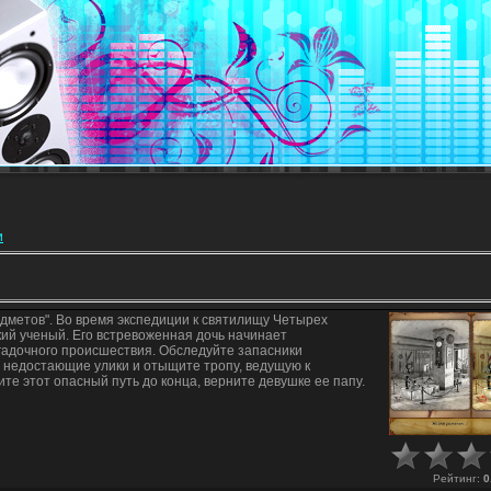
и
едметов". Во время экспедиции к святилищу Четырех
ий ученый. Его встревоженная дочь начинает
гадочного происшествия. Обследуйте запасники
е недостающие улики и отыщите тропу, ведущую к
те этот опасный путь до конца, верните девушке ее папу.
Рейтинг
:
0