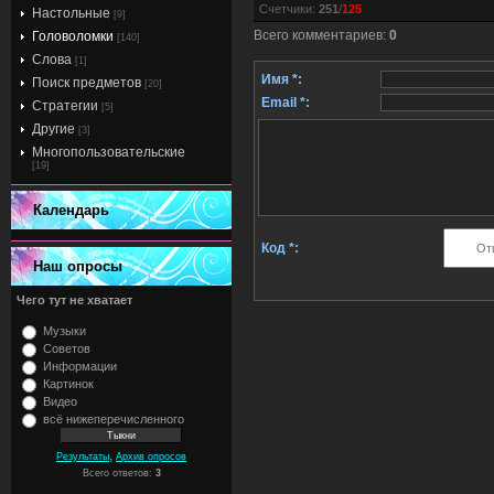
Счетчики
:
251
/
125
Настольные
[9]
Всего комментариев
:
0
Головоломки
[140]
Слова
[1]
Имя *:
Поиск предметов
[20]
Email *:
Стратегии
[5]
Другие
[3]
Многопользовательские
[19]
Календарь
Код *:
Наш опросы
Чего тут не хватает
Музыки
Советов
Информации
Картинок
Видео
всё нижеперечисленного
,
Результаты
Архив опросов
Всего ответов:
3