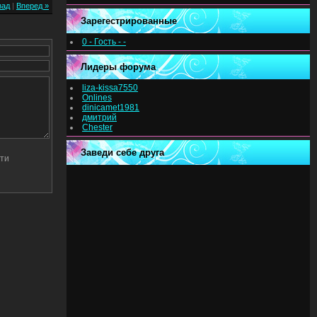
зад
|
Вперед »
Зарегестрированные
0 - Гость - -
Лидеры форума
liza-kissa7550
Onlines
dinicamet1981
дмитрий
Chester
Заведи себе друга