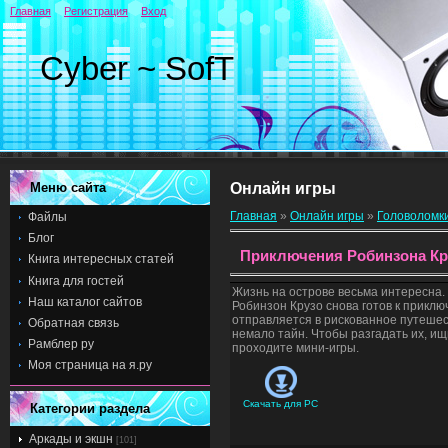
Главная
Регистрация
Вход
Cyber ~ SofT
Меню сайта
Онлайн игры
Главная
»
Онлайн игры
»
Головоломк
Файлы
Блог
Приключения Робинзона Кру
Книга интересных статей
Книга для гостей
Жизнь на острове весьма интересна.
Наш каталог сайтов
Робинзон Крузо снова готов к прикл
отправляется в рискованное путешест
Обратная связь
немало тайн. Чтобы разгадать их, и
Рамблер ру
проходите мини-игры.
Моя страница на я.ру
Скачать для
PC
Категории раздела
Аркады и экшн
[101]