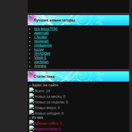
Лучшие коментаторы
liza-kissa7550
дмитрий
Chester
mixnew8
mixtapeme
kazay
SHADOW
Vitalii-5
danbdan
Aninew
Статистика
»
Зарег. на сайте
Всего: 19
Новых за месяц: 0
Новых за неделю: 0
Новых вчера: 0
Новых сегодня: 0
»
Из них
Админы сайта: 1
Модераторов: 0