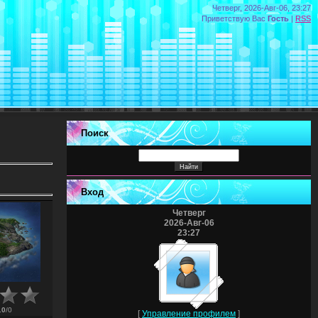
Четверг, 2026-Авг-06, 23:27
Приветствую Вас
Гость
|
RSS
Поиск
Вход
Четверг
2026-Авг-06
23:27
.0
/
0
[
Управление профилем
]