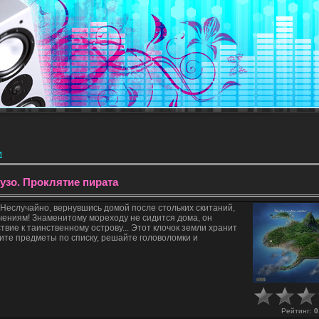
и
зо. Проклятие пирата
 Неслучайно, вернувшись домой после стольких скитаний,
ючениям! Знаменитому мореходу не сидится дома, он
вие к таинственному острову... Этот клочок земли хранит
щите предметы по списку, решайте головоломки и
Рейтинг
:
0