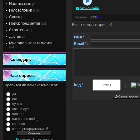
Настольные
[9]
Играть онлайн
Головоломки
[140]
Слова
Счетчики
:
233
/
84
[1]
Поиск предметов
[20]
Всего комментариев
:
0
Стратегии
[5]
Другие
Имя *:
[3]
Многопользовательские
Email *:
[19]
Календарь
Наш опросы
Код *:
Нравится ли вам система Ucoz
да
нет
ну так
есть и лучше
неочень
нахрен он вобще
конечно
ответ утвердительный
,
Результаты
Архив опросов