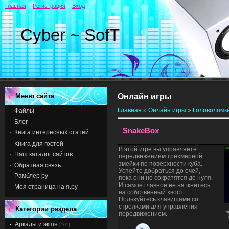
Главная
Регистрация
Вход
Cyber ~ SofT
Меню сайта
Онлайн игры
Главная
»
Онлайн игры
»
Головоломк
Файлы
Блог
SnakeBox
Книга интересных статей
Книга для гостей
В этой игре вы управляете
Наш каталог сайтов
передвижением трехмерной
змейки по поверхности куба.
Обратная связь
Успейте добраться до очей,
Рамблер ру
пока они не сократятся до нуля.
И самое главное не наткнитесь
Моя страница на я.ру
на собственный хвост.
Пользуйтесь клавишами со
стрелками для управления
Категории раздела
передвижением.
Аркады и экшн
[101]