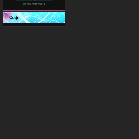
Всего ответов:
7
Софт