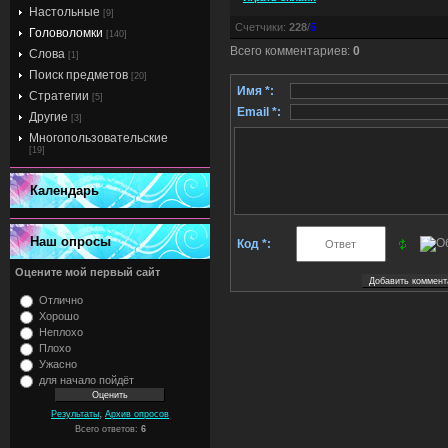
Настольные
[9]
Счетчики
:
228
/
5
Головоломки
[140]
Всего комментариев
:
0
Слова
[1]
Поиск предметов
[20]
Имя *:
Стратегии
[5]
Email *:
Другие
[3]
Многопользовательские
[19]
Календарь
Наш опросы
Код *:
Оцените мой первый сайт
Отлично
Хорошо
Неплохо
Плохо
Ужасно
для начало пойдёт
,
Результаты
Архив опросов
Всего ответов:
6