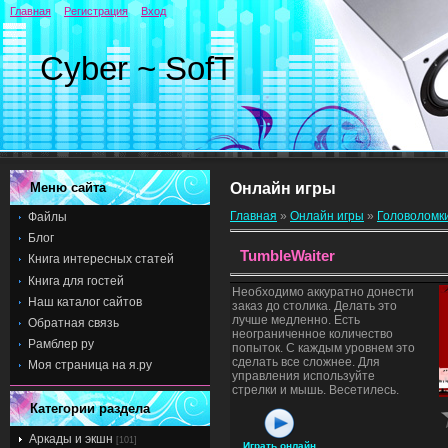
Главная
Регистрация
Вход
Cyber ~ SofT
Меню сайта
Онлайн игры
Главная
»
Онлайн игры
»
Головоломк
Файлы
Блог
TumbleWaiter
Книга интересных статей
Книга для гостей
Необходимо аккуратно донести
Наш каталог сайтов
заказ до столика. Делать это
лучше медленно. Есть
Обратная связь
неограниченное количество
Рамблер ру
попыток. С каждым уровнем это
сделать все сложнее. Для
Моя страница на я.ру
управления используйте
стрелки и мышь. Весетилесь.
Категории раздела
Аркады и экшн
[101]
Играть онлайн