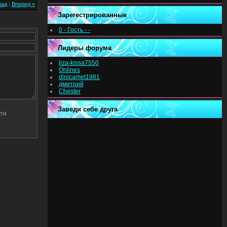
зад
|
Вперед »
Зарегестрированные
0 - Гость - -
Лидеры форума
liza-kissa7550
Onlines
dinicamet1981
дмитрий
Chester
Заведи себе друга