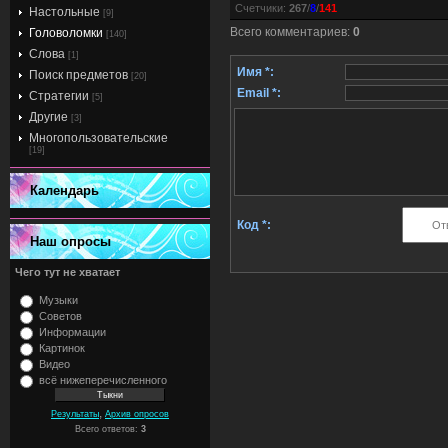
Счетчики
:
267
/
8
/
141
Настольные
[9]
Всего комментариев
:
0
Головоломки
[140]
Слова
[1]
Имя *:
Поиск предметов
[20]
Email *:
Стратегии
[5]
Другие
[3]
Многопользовательские
[19]
Календарь
Код *:
Наш опросы
Чего тут не хватает
Музыки
Советов
Информации
Картинок
Видео
всё нижеперечисленного
,
Результаты
Архив опросов
Всего ответов:
3