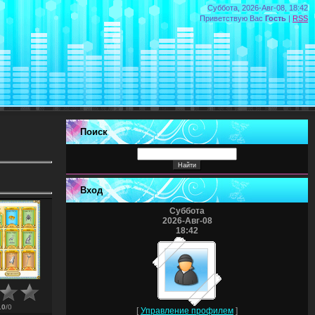
Суббота, 2026-Авг-08, 18:42
Приветствую Вас
Гость
|
RSS
Поиск
Вход
Суббота
2026-Авг-08
18:42
.0
/
0
[
Управление профилем
]