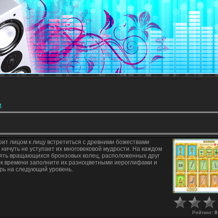
и
оит лицом к лицу встретиться с древними божествами
а ничуть не уступает их многовековой мудрости. На каждом
 пять вращающихся бронзовых колец, расположенных друг
ок времени заполните их разноцветными иероглифами и
рь на следующий уровень.
Рейтинг
:
0