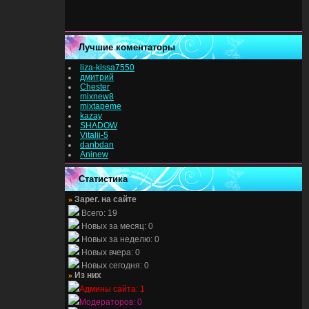
Лучшие коментаторы
liza-kissa7550
дмитрий
Chester
mixnew8
mixtapeme
kazay
SHADOW
Vitalii-5
danbdan
Aninew
Статистика
»
Зарег. на сайте
Всего: 19
Новых за месяц: 0
Новых за неделю: 0
Новых вчера: 0
Новых сегодня: 0
»
Из них
Админы сайта: 1
Модераторов: 0