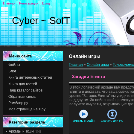
Главная
Регистрация
Вход
Cyber ~ SofT
Меню сайта
Онлайн игры
Главная
»
Онлайн игры
»
Головоломк
Файлы
Блог
Загадки Египта
Книга интересных статей
Книга для гостей
В этой логической аркаде вам предст
Наш каталог сайтов
Египта и доказать, что ваша смекалк
уровне "Загадок Египта" вы увидите
Обратная связь
над другом. За небольшой промежут
Рамблер ру
получите амулеты, открывающие две
Моя страница на я.ру
Играть онлайн
Скачать для
PC
Категории раздела
Аркады и экшн
[101]