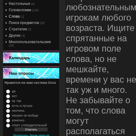
Настольные
любознательны
[9]
Головоломки
[140]
игрокам любого
Слова
[1]
Поиск предметов
[20]
возраста. Ищите
Стратегии
[5]
спрятанные на
Другие
[3]
Многопользовательские
игровом поле
[19]
слова, но не
Календарь
мешкайте,
Наш опросы
времени у вас н
Нравится ли вам система Ucoz
так уж и много.
да
нет
Не забывайте о
ну так
есть и лучше
том, что слова
неочень
нахрен он вобще
могут
конечно
ответ утвердительный
располагаться
,
Результаты
Архив опросов