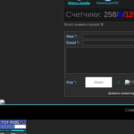
Играть онлайн
Скачать для
PC
Счетчики
:
258
/
9
/
12
Всего комментариев
:
0
Имя *:
Email *:
Код *:
Слав