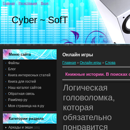
Главная
Регистрация
Вход
Cyber ~ SofT
Меню сайта
Онлайн игры
Главная
»
Онлайн игры
»
Слова
Файлы
Блог
Книжные истории. В поисках 
Книга интересных статей
Книга для гостей
Логическая
Наш каталог сайтов
Обратная связь
головоломка,
Рамблер ру
которая
Моя страница на я.ру
обязательно
Категории раздела
понравится
Аркады и экшн
[101]