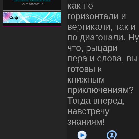
как по
Всего ответов:
7
горизонтали и
Софт
вертикали, так и
по диагонали. Н
что, рыцари
пера и слова, вы
готовы к
книжным
приключениям?
Тогда вперед,
навстречу
знаниям!