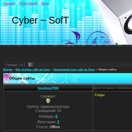
Главная
Регистрация
Вход
Cyber ~ SofT
1
Страница
1
из
1
Форум
»
Как создать сайт на Ucoz
»
Показываем ваш сайт на Ucoz
»
Общие сайты
Общие сайты
liza-kissa7550
Дата: Вторник, 2011-Июн-
Сюды
Сержант
Группа: Администраторы
Сообщений:
26
Награды:
0
Репутация:
3
Статус:
Offline