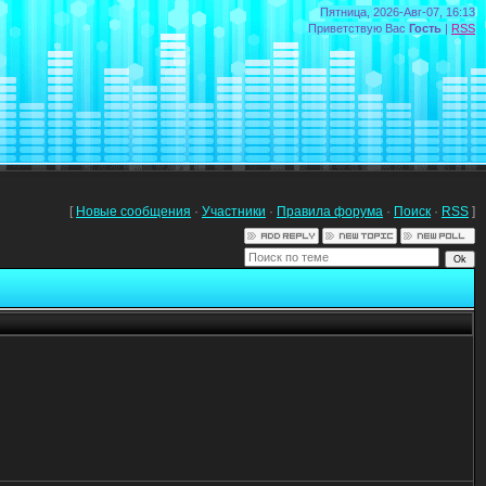
Пятница, 2026-Авг-07, 16:13
Приветствую Вас
Гость
|
RSS
[
Новые сообщения
·
Участники
·
Правила форума
·
Поиск
·
RSS
]