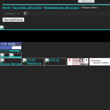
Форум
»
Как создать сайт на Ucoz
»
Показываем ваш сайт на Ucoz
»
Общие сайты
1
Страница
1
из
1