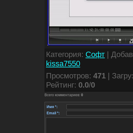
Категория
:
Софт
|
Доба
kissa7550
Просмотров
:
471
|
Загру
Рейтинг
:
0.0
/
0
Всего комментариев
:
0
Имя *:
Email *: