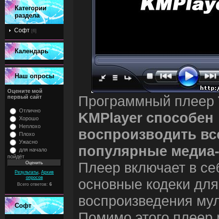
Категории
раздела
Софт
[6]
Календарь
Наш опросы
Оцените мой
Программный плеер
первый сайт
Отлично
KMPlayer способен
Хорошо
Неплохо
воспроизводить вс
Плохо
Ужасно
популярные медиа
для начало
пойдёт
Плеер включает в се
,
Результаты
Архив
опросов
основные кодеки для
Всего ответов:
6
воспроизведения му
Софт
Помимо этого плеер 