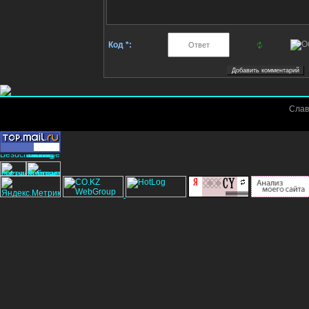
Код *:
Слав