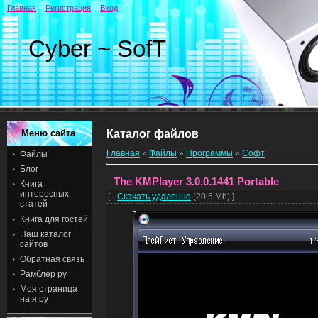
Главная
Регистрация
Вход
Cyber ~ SofT
Меню сайта
Каталог файлов
Главная
»
Файлы
»
Программы
»
Софт
Файлы
Блог
The KMPlayer 3.0.0.1441 Portable
Книга
интересных
[ ·
Скачать удаленно
(20,5 Мb) ]
статей
Книга для гостей
Наш каталог
сайтов
Обратная связь
Рамблер ру
Моя страница
на я.ру