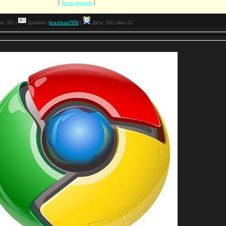
[
Регистрация
]
к: 303 |
Добавил:
liza-kissa7550
|
Дата:
2011-Июн-23