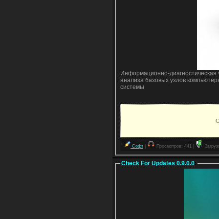
Информационно-диагностическая ут
анализа базовых узлов компьютер
системы
С
Софт
|
Просмотров: 441 |
Загрузо
Check For Updates 0.9.0.0
: