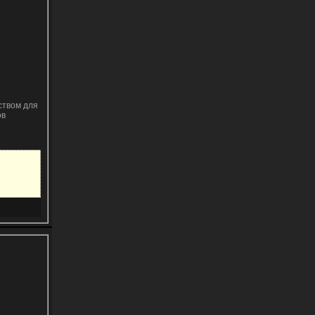
ством для
ов