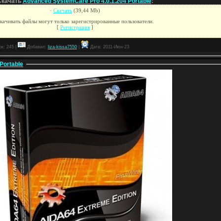
Скачать
Advanced SystemCare Pro 4.0.1.204 Portable
:
·
Скачать
(39,44 Мb)
качивать файлы могут только зарегистрированные пользователи.
[
Регистрация
]
к: 245 |
Добавил:
liza-kissa7550
|
Дата:
2011-Июн-23
Portable
: