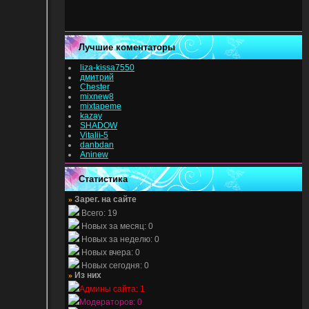
Лучшие коментаторы
liza-kissa7550
дмитрий
Chester
mixnew8
mixtapeme
kazay
SHADOW
Vitalii-5
danbdan
Aninew
Статистика
»
Зарег. на сайте
Всего: 19
Новых за месяц: 0
Новых за неделю: 0
Новых вчера: 0
Новых сегодня: 0
»
Из них
Админы сайта: 1
Модераторов: 0