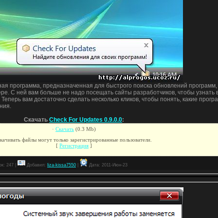
тная программа, предназначенная для быстрого поиска обновлений программ,
ре. С ней вам больше не надо посещать сайты разработчиков, чтобы узнать
Теперь вам достаточно сделать несколько кликов, чтобы понять, какие прогр
ния.
Скачать
Check For Updates 0.9.0.0
:
·
Скачать
(0.3 Mb)
качивать файлы могут только зарегистрированные пользователи.
[
Регистрация
]
к: 247 |
Добавил:
liza-kissa7550
|
Дата:
2011-Июн-23