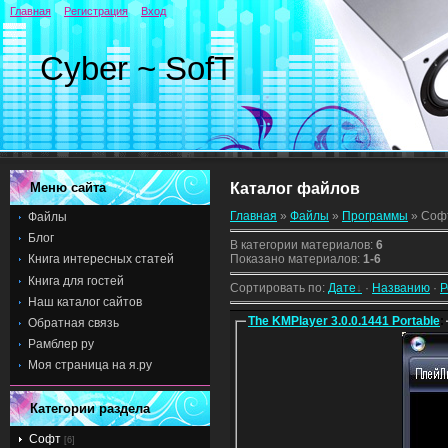
Главная
Регистрация
Вход
Cyber ~ SofT
Меню сайта
Каталог файлов
Главная
»
Файлы
»
Программы
» Соф
Файлы
Блог
В категории материалов
:
6
Показано материалов
:
1-6
Книга интересных статей
Книга для гостей
Сортировать по
:
Дате
·
Названию
·
Р
Наш каталог сайтов
The KMPlayer 3.0.0.1441 Portable
:
Обратная связь
Рамблер ру
Моя страница на я.ру
Категории раздела
Софт
[6]