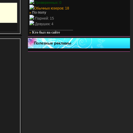
Проверенных: 0
Обычных юзеров: 18
»
По полу
Парней: 15
Девушек: 4
_____________________
»
Кто был на сайте
:
Полезные рекламы