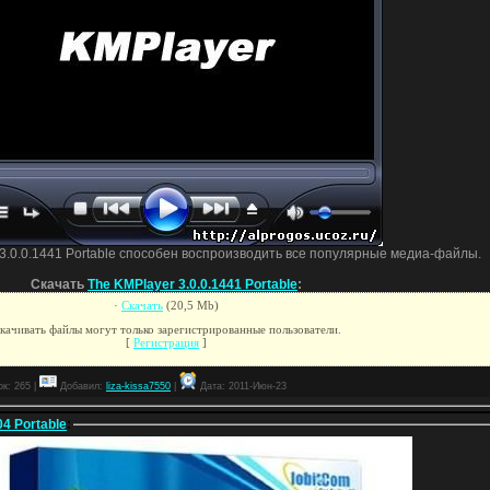
.0.0.1441 Portable способен воспроизводить все популярные медиа-файлы.
Скачать
The KMPlayer 3.0.0.1441 Portable
:
·
Скачать
(20,5 Мb)
качивать файлы могут только зарегистрированные пользователи.
[
Регистрация
]
к: 265 |
Добавил:
liza-kissa7550
|
Дата:
2011-Июн-23
4 Portable
: