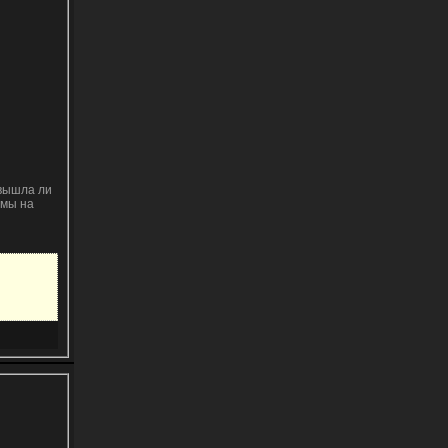
 вышла ли
амы на