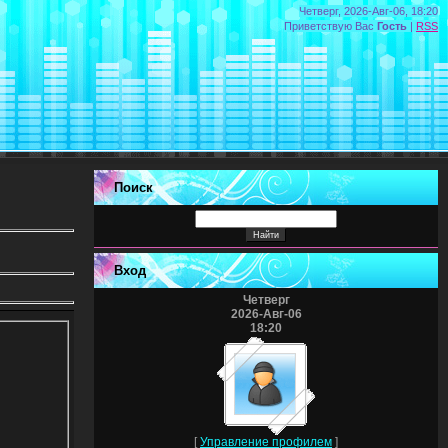
Четверг, 2026-Авг-06, 18:20
Приветствую Вас
Гость
|
RSS
Поиск
Вход
Четверг
2026-Авг-06
18:20
[
Управление профилем
]