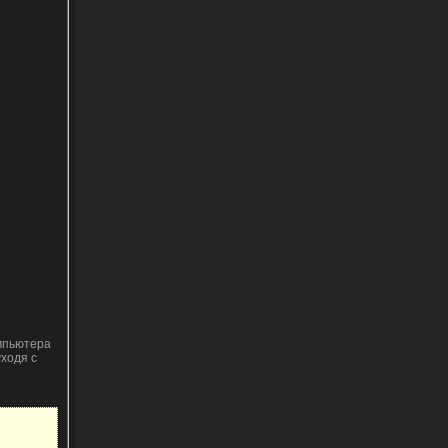
мпьютера
уходя с