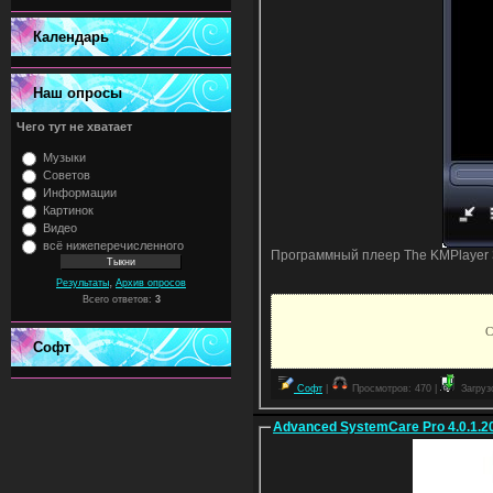
Календарь
Наш опросы
Чего тут не хватает
Музыки
Советов
Информации
Картинок
Видео
всё нижеперечисленного
Программный плеер The KMPlayer 3
,
Результаты
Архив опросов
Всего ответов:
3
С
Софт
Софт
|
Просмотров: 470 |
Загрузо
Advanced SystemCare Pro 4.0.1.20