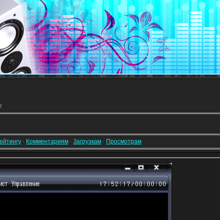
т
ейтингу
·
Комментариям
·
Загрузкам
·
Просмотрам