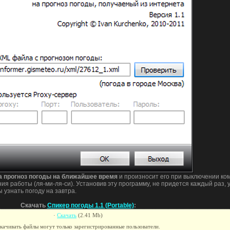
а прогноз погоды на ближайшее время
и произносит его при выключении ко
я работы (ля-ми-ля-си). Установив эту программу, не придется каждый раз, 
ы узнать погоду на завтра.
Скачать
Спикер погоды 1.1 (Portable)
:
·
Скачать
(2.41 Mb)
качивать файлы могут только зарегистрированные пользователи.