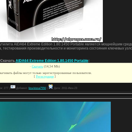
илита AIDA64 Extreme Edition 1.80.1450 Portable является мощнейшим сред
а, тестирования производительности и мониторинга состояния ключевых узл
Скачать
AIDA64 Extreme Edition 1.80.1450 Portable
:
·
Скачать
(14,54 Мb)
качивать файлы могут только зарегистрированные пользователи.
[
Регистрация
]
к: 277 |
Добавил:
liza-kissa7550
|
Дата:
2011-Июн-23