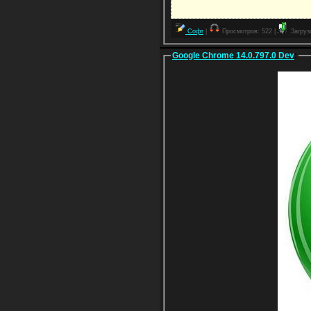
Софт
|
Просмотров: 522 |
Загрузо
Google Chrome 14.0.797.0 Dev
: