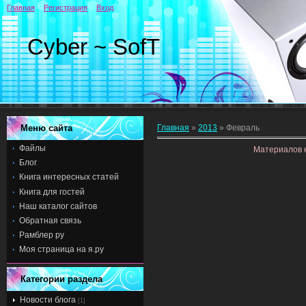
Главная
Регистрация
Вход
Cyber ~ SofT
Меню сайта
Главная
»
2013
»
Февраль
Файлы
Материалов 
Блог
Книга интересных статей
Книга для гостей
Наш каталог сайтов
Обратная связь
Рамблер ру
Моя страница на я.ру
Категории раздела
Новости блога
[1]