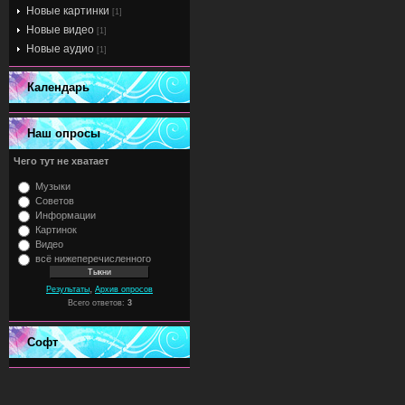
Новые картинки
[1]
Новые видео
[1]
Новые аудио
[1]
Календарь
Наш опросы
Чего тут не хватает
Музыки
Советов
Информации
Картинок
Видео
всё нижеперечисленного
,
Результаты
Архив опросов
Всего ответов:
3
Софт