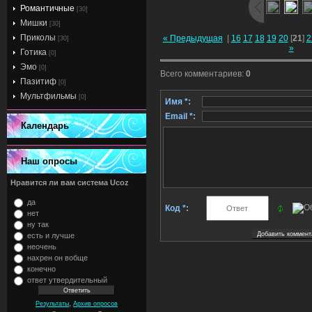
Романтичные
[30]
Мишки
[30]
Приколы
« Предыдущая
|
16
17
18
19
20
[
21
]
2
[30]
»
Готика
[0]
Эмо
[0]
Всего комментариев
:
0
Пазитиф
[0]
Мультфильмы
[0]
Имя *:
Email *:
Календарь
Наш опросы
Нравится ли вам система Ucoz
да
Код *:
нет
ну так
есть и лучше
неочень
нахрен он вобще
конечно
ответ утвердительный
,
Результаты
Архив опросов