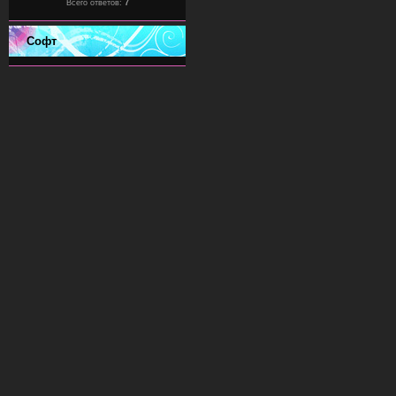
Всего ответов:
7
Софт