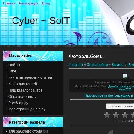
Главная
Регистрация
Вход
Cyber ~ SofT
Меню сайта
Фотоальбомы
Главная
»
Фотоальбом
»
Другое
»
Ром
Файлы
Блог
Книга интересных статей
Просмотров
: 361 |
Размеры
: 
Книга для гостей
Дата
: 2011-Май-06 |
Теги
:
Дружба
,
поцелуи
,
с
kissa7550
Наш каталог сайтов
Просмотреть фотографию в 
Обратная связь
Рамблер ру
Моя страница на я.ру
Рейтинг
:
0.0
/
Категории раздела
для рабочего стола
[30]