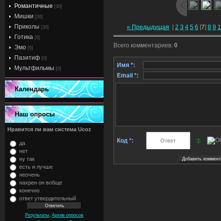
Романтичные
[30]
Мишки
[30]
Приколы
« Предыдущая
|
2
3
4
5
6
[
7
]
8
9
1
[30]
Готика
[0]
Всего комментариев
:
0
Эмо
[0]
Пазитиф
[0]
Имя *:
Мультфильмы
[0]
Email *:
Календарь
Наш опросы
Нравится ли вам система Ucoz
Код *:
да
нет
ну так
есть и лучше
неочень
нахрен он вобще
конечно
ответ утвердительный
,
Результаты
Архив опросов