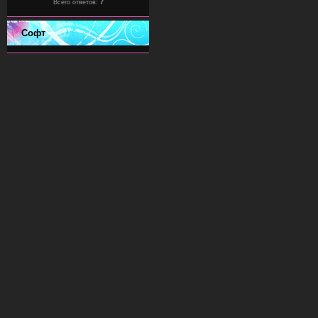
Всего ответов:
7
Софт