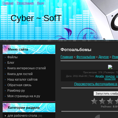
Главная
Регистрация
Вход
Cyber ~ SofT
Меню сайта
Фотоальбомы
Главная
»
Фотоальбом
»
Другое
»
Ром
Файлы
Блог
Книга интересных статей
Просмотров
: 374 |
Размеры
: 7
Книга для гостей
Дата
: 2011-Май-06 |
Теги
:
Дружба
,
поцелуи
,
с
kissa7550
Наш каталог сайтов
Просмотреть фотографию в 
Обратная связь
Рамблер ру
Моя страница на я.ру
Рейтинг
:
0.0
/
Категории раздела
для рабочего стола
[30]