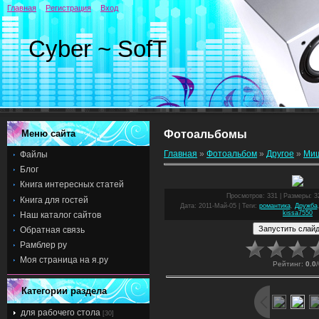
Главная
Регистрация
Вход
Cyber ~ SofT
Меню сайта
Фотоальбомы
Главная
»
Фотоальбом
»
Другое
»
Ми
Файлы
Блог
Книга интересных статей
Просмотров
: 331 |
Размеры
: 
Книга для гостей
Дата
: 2011-Май-05 |
Теги
:
романтика
,
Дружба
kissa7550
Наш каталог сайтов
Обратная связь
Рамблер ру
Моя страница на я.ру
Рейтинг
:
0.0
/
Категории раздела
для рабочего стола
[30]