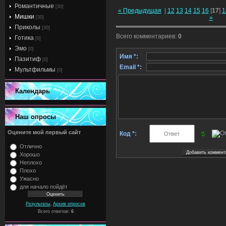
Романтичные
[30]
« Предыдущая
|
12
13
14
15
16
[
17
]
1
Мишки
»
[30]
Приколы
[30]
Всего комментариев
:
0
Готика
[0]
Эмо
[0]
Имя *:
Пазитиф
[0]
Email *:
Мультфильмы
[0]
Календарь
Наш опросы
Оцените мой первый сайт
Код *:
Отлично
Хорошо
Неплохо
Плохо
Ужасно
для начало пойдёт
,
Результаты
Архив опросов
Всего ответов:
6