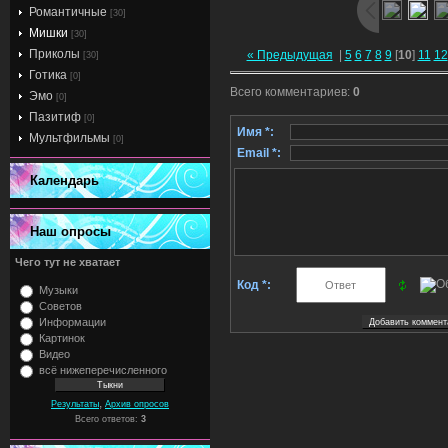
Романтичные
[30]
Мишки
[30]
Приколы
« Предыдущая
|
5
6
7
8
9
[
10
]
11
12
[30]
Готика
[0]
Всего комментариев
:
0
Эмо
[0]
Пазитиф
[0]
Имя *:
Мультфильмы
[0]
Email *:
Календарь
Наш опросы
Чего тут не хватает
Код *:
Музыки
Советов
Информации
Картинок
Видео
всё нижеперечисленного
,
Результаты
Архив опросов
Всего ответов:
3