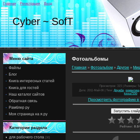
Главная
Регистрация
Вход
Cyber ~ SofT
Меню сайта
Фотоальбомы
Главная
»
Фотоальбом
»
Другое
»
Ми
Файлы
Блог
Книга интересных статей
Просмотров
: 315 |
Размеры
: 
Книга для гостей
Дата
: 2011-Май-06 |
Теги
:
Дружба
,
романтика
kissa7550
Наш каталог сайтов
Просмотреть фотографию в 
Обратная связь
Рамблер ру
Моя страница на я.ру
Рейтинг
:
0.0
/
Категории раздела
для рабочего стола
[30]