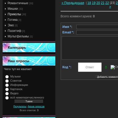
« Предыдущая
|
18
19
20
21
22
[
23
]
2
Романтичные
[30]
»
Мишки
[30]
Приколы
[30]
Всего комментариев
:
0
Готика
[0]
Эмо
[0]
Имя *:
Пазитиф
[0]
Email *:
Мультфильмы
[0]
Календарь
Наш опросы
Код *:
Чего тут не хватает
Музыки
Советов
Информации
Картинок
Видео
всё нижеперечисленного
,
Результаты
Архив опросов
Всего ответов:
3