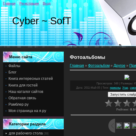
Главная
Регистрация
Вход
Cyber ~ SofT
Меню сайта
Фотоальбомы
Главная
»
Фотоальбом
»
Другое
»
При
Файлы
Блог
Книга интересных статей
Просмотров
: 348 |
Размеры
: 
Книга для гостей
Дата
: 2011-Май-05 |
Теги
:
приколы
,
Угар
,
сме
Наш каталог сайтов
Обратная связь
Рамблер ру
Рейтинг
:
0.0
/
Моя страница на я.ру
Категории раздела
для рабочего стола
[30]