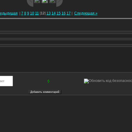
редыдущая
|
7
8
9
10
11
[
12
]
13
14
15
16
17
|
Следующая »