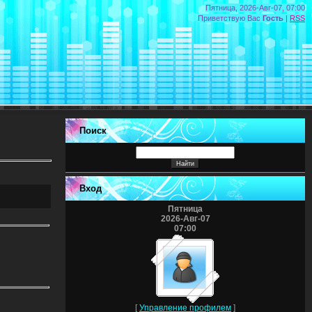
Пятница, 2026-Авг-07, 07:00
Приветствую Вас
Гость
|
RSS
Поиск
Вход
Пятница
2026-Авг-07
07:00
[
Управление профилем
]