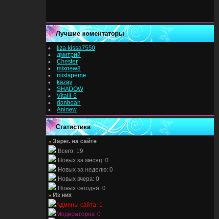
Лучшие коментаторы
liza-kissa7550
дмитрий
Chester
mixnew8
mixtapeme
kazay
SHADOW
Vitalii-5
danbdan
Aninew
Статистика
»
Зарег. на сайте
Всего: 19
Новых за месяц: 0
Новых за неделю: 0
Новых вчера: 0
Новых сегодня: 0
»
Из них
Админы сайта: 1
Модераторов: 0