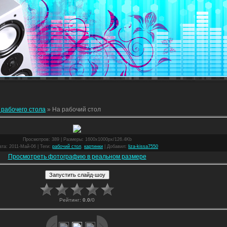
 рабочего стола
» На рабочий стол
Просмотров
: 389 |
Размеры
: 1600x1000px/126.4Kb
ата
: 2011-Май-06 |
Теги
:
рабочий стол
,
картинки
|
Добавил
:
liza-kissa7550
Просмотреть фотографию в реальном размере
Рейтинг
:
0.0
/
0