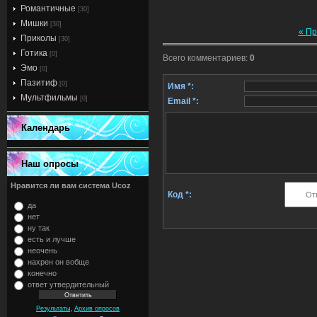
Романтичные
[30]
Мишки
[30]
« П
Приколы
[30]
Готика
[0]
Всего комментариев
:
0
Эмо
[0]
Пазитиф
[0]
Имя *:
Мультфильмы
[0]
Email *:
Календарь
Наш опросы
Нравится ли вам система Ucoz
Код *:
да
нет
ну так
есть и лучше
неочень
нахрен он вобще
конечно
ответ утвердительный
,
Результаты
Архив опросов