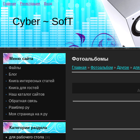
Главная
Регистрация
Вход
Cyber ~ SofT
Меню сайта
Фотоальбомы
Главная
»
Фотоальбом
»
Другое
»
для
Файлы
Блог
Книга интересных статей
Книга для гостей
Д
Наш каталог сайтов
Обратная связь
Рамблер ру
Моя страница на я.ру
Категории раздела
для рабочего стола
[30]